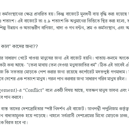
্মসংস্থানের ক্ষেত্র প্রসারিত হয়। কিন্তু বাজেটে মূলধনী ব্যয় বৃদ্ধি করা হয়েছে 
 শতাংশ। এই বাজেটে তা ৫.৯ শতাংশ কি অনুমানের ভিত্তিতে স্থির করা হলো,
িল্প উন্নয়ন ও অভ্যন্তরীণ বাণিজ্য, খাদ্য ও গন বন্টন, শ্রম ও কর্মসংস্থান, এবং
? "অমৃত কাল" কাদের জন্য??
 সাধারণ খেটে খাওয়া মানুষের জন্য এই বাজেট হয়নি। খাতায়-কলমে অংকে
 একটা কথা আছে- "তেলা মাথায় তেল দেওয়া মনুষ্যজাতির ধর্ম"। ঠিক এই ভাবেই 
জ কি সততার মোড়কে পেশ করার জন্য রয়েছে কর্পোরেট মদতপুষ্ঠ গণমাধ্যম।
রবে দেশের এক শতাংশ মানুষ। গরল পান করবার জন্য সাধারণ গরিব মানুষ রইল।
ment)-এ “Conflict” বলে একটি বিষয় আছে, যতক্ষণ মানুষ ভাবনা এবং বা
বে পান করবে।
স্ত তাদের দেশদ্রোহিতার স্পষ্ট নিদর্শন এই বাজেট। ডানপন্থী পপুলিজম কর্তৃত্ব
াধ্যতামূলক হয়ে পড়েছে। নাহলে সর্বগ্রাসী দেশপ্রেমের মিথ্যে মোড়কে ঢাকা, জ
েকে বিরত হবে না।