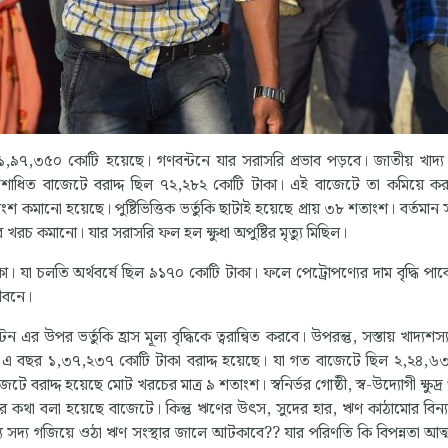
৯৭,৩৫০ কোটি হয়েছে। গণবন্টনে যার সরাসরি প্রভাব পড়বে। জাতীয় খাদ্য ন
শোধিত বাজেটে বরাদ্দ ছিল ৭২,২৮২ কোটি টাকা। এই বাজেটে তা কমিয়ে কর
 কমানো হয়েছে। পুষ্টিভিত্তিক ভর্তুকি ছাটাই হয়েছে প্রায় ৩৮ শতাংশ। বর্তমা
পর খরচ কমানো। যার সরাসরি ফল হল ক্ষুধা অপুষ্টির মৃত্যু মিছিল।
কা। যা চলতি অর্থবর্ষে ছিল ৯১৭০ কোটি টাকা। ফলে পেট্রোপণ্যের দাম বৃদ্ধি পা
জীবনে।
্টন এর উপর ভর্তুকি হ্রাস মূল্য বৃদ্ধিকে ত্বরান্বিত করবে। উপরন্তু, সস্তায় খাদ্যশস্
েছে। এ বছর ১,৩৭,২৩৭ কোটি টাকা বরাদ্দ হয়েছে। যা গত বাজেটে ছিল ২,২৪,
টে বরাদ্দ হয়েছে মোট খরচের মাত্র ৯ শতাংশ। স্বনির্ভর গোষ্ঠী, স্ব-উদ্যোগী ক্ষুদ্র
ের কথা বলা হয়েছে বাজেটে। কিন্তু ঋণের উৎস, সুদের হার, ঋণ কাঠামোর বিন্য
য সদ্য গজিয়ে ওঠা ঋণ সংস্থার জালে আটকাবে?? যার পরিণতি কি বিপন্নতা আত্ম