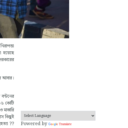
িরাপত্তা
া হয়েছে
ন সরকারের
বে আবার।
য বন্টনের
৬৩৬ কোটি
 ও মাঝারি
াস কিছুই
হত্যা ??
Powered by
Translate