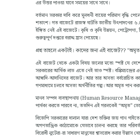
এর উত্তর পাওয়া যাবে সময়ের সাথে সাথে।
বর্তমান সরকার দাবি করে মূলধনী ব্যয়ের পরিমাণ বৃদ্ধি পেলে কর
শতাংশ। গত বাজেটে রাজস্ব ঘাটতি জাতীয় উৎপাদনের ৬.৪
ইঙ্গিত নেই এই বাজেটে। কৃষি ও কৃষি উন্নয়ন, পেট্রোপণ্য, শ
গুরুত্বপূর্ণ দপ্তরে বরাদ্দ হ্রাস পেয়েছে।
প্রশ্ন তাহলে একটাই। কাদের জন্য এই বাজেট?
এই বাজেট থেকে একটা বিষয় জলের মতো স্পষ্ট যে দেশের
সরকারের আর্থিক লাভ এতে নেই তাও স্পষ্ট। বঙ্কিমচন্দ্রের
আম্বাদি-আদানিদের বাজেট। আর তার অসত্য বর্বরোচিত কা
গণমাধ্যমে চলবে অসত্য অর্থনীতির গল্প। আর অমৃত পান ক
মানব সম্পদ ব্যবস্থাপনায় (Human Resource Manage
পার্থক্য করতে পারবে না, ততদিন এই গরলকেই “অমৃত” ভে
বিজেপি সরকারের দালাল যারা দেশ ভক্তির জয় গান গাইতে ব্য
অগণতান্ত্রিক কাঠামোকে যেভাবে চালনা করছে তার পরিবর্তন ব
বিরোধী লুটেরা-রা সাধারণ মানুষের শ্বাসরোধ করার উল্লাস থ