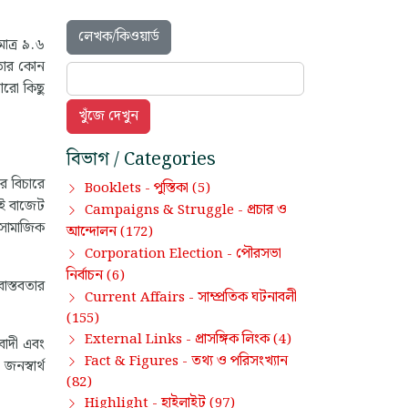
লেখক/কিওয়ার্ড
মাত্র ৯.৬
 তার কোন
 আরো কিছু
বিভাগ / Categories
র বিচারে
পুস্তিকা
Booklets -
(5)
এই বাজেট
প্রচার ও
Campaigns & Struggle -
 সামাজিক
আন্দোলন
(172)
পৌরসভা
Corporation Election -
নির্বাচন
(6)
স্তবতার
সাম্প্রতিক ঘটনাবলী
Current Affairs -
(155)
প্রাসঙ্গিক লিংক
External Links -
(4)
বাদী এবং
তথ্য ও পরিসংখ্যান
Fact & Figures -
নস্বার্থ
(82)
হাইলাইট
Highlight -
(97)