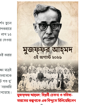
্শন তুলে
যাপকহারে
১ লাখ ১৫
ে দেওয়া
কষ্ট করার
্য মাত্রই
। সবথেকে
ট গত দু’
রি সরকারি
 পেয়েছে।
মুজফ্‌ফর আহ্‌মদ: বিপ্লবী চেতনা ও ভবিষ্য-
ভারতের কল্পনাকে এক বিন্দুতে মিলিয়েছিলেন