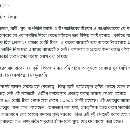
্ভ হল-
ক্তি ; (৩) বৃদ্ধি ও উন্নয়ন
মে কৃষক, নারী, যুব, তপশিলি জাতি ও উপজাতিদের উন্নয়ন ও অগ্রাধিকারের যে দর
রকার যে এর বিপরীত দিকে যেতে চাইছেন তার ইঙ্গিত স্পষ্ট রয়েছে। কৃষিতে ব্
াদ্দ ছিল ১লাখ ২৪ হাজার কোটি টাকা। এ বারের বাজেটে তার আসবে দাঁড়িয়েছে 
আইনি নিশ্চয়তা এবারের বাজেটেও নেই। খাদ্যশস্য সংগ্রহের জন্য বরাদ্দ কমিয়
কারি হস্তক্ষেপের ব্যবস্থা লোপ করা হয়েছে।
সারের দাম বাড়লে যে কৃষি উৎপাদন ব্যয় বৃদ্ধি পাবে তা বুঝতে বোধহয় খুব বেশি 
্যা হলো- (১) বেকারত্ব; (২) মূল্যবৃদ্ধি।
 জলন্ত সমস্যা হল বেকারত্ব। কিন্তু স্থায়ী কর্মসংস্থান সৃষ্টির ক্ষেত্রে কোন লক্ষ
 নেই এই বাজেটে। গ্রামীণ কর্মসংস্থান প্রকল্পে বরাদ্দ কমিয়ে দেওয়া হয়েছে
 সালে ৮৯ কোটি টাকা থেকে হ্রাস পেয়ে ৬০০০০ কোটি হয়েছে। এই প্রকল্পের বাজে
রকল্পের “রক্ত স্নান” বলেছেন। অন্যভাবে বলা যায়, প্রকল্পটিকে হত্যা করার সরাস
ের সম্প্রসারণ এবং সারের ব্যবহার বৃদ্ধি দরকার। কিন্তু এই দুই ক্ষেত্রেই বরাদ্দ হ্রাস
 মাধ্যমে লক্ষ-লক্ষ দরিদ্র মানুষের জীবনরেখা মুছে দেওয়ার ব্যবস্থা করা হচ্ছে।