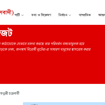
পার্টি
তথ্য ও বিশ্লেষণ
নির্বাচন
সাম্প্রতিক
আন্তর
াজেট
রিক কাঠামোকে যেভাবে চালনা করছে তার পরিবর্তন বাধ্যতামূলক হয়ে
োড়কে ঢাকা, জনস্বার্থ বিরোধী লুটেরা-রা সাধারণ মানুষের শ্বাসরোধ করার
তনুশ্রী চক্রবর্তী