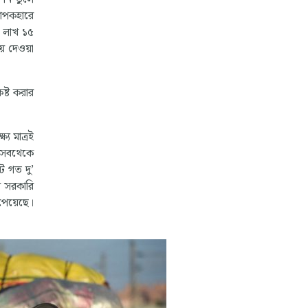
যাপকহারে
১ লাখ ১৫
ে দেওয়া
কষ্ট করার
্য মাত্রই
। সবথেকে
ট গত দু’
রি সরকারি
 পেয়েছে।