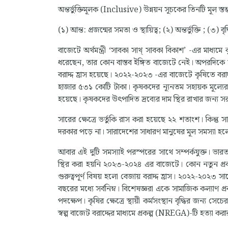
অন্তর্ভুক্তিমূলক (Inclusive) উন্নয়ন সূচকের তিনটি মূল স্তম
(১) আন্ত: প্রজন্মের সমতা ও স্থায়িত্ব; (২) অন্তর্ভু
বাজেটে অর্থমন্ত্রী ‘সাবকা সাথ্ সাবকা বিকাশ’ -এর মাধ্য
ধরেছেন, তার কোন বাস্তব ইঙ্গিত বাজেটে নেই। অপরদিকে স
বরাদ্দ হ্রাস হয়েছে। ২০২২-২০২৩ -এর বাজেটে কৃষিতে বর
হাজার ৫৩১ কোটি টাকা। কৃষকদের ন্যূনতম সহায়ক মূল্যের 
হয়েছে। কৃষকদের উৎপাদিত দ্রব্যের দাম স্থির রাখার জন্য সর
সারের ক্ষেত্রে ভর্তুকি রাস করা হয়েছে ২২ শতাংশ। কিন্তু 
দরকার পড়ে না। সারাদেশের সাধারণ মানুষের মূল সমস
আবার এই দুটি সমস্যাই পরস্পরের সাথে সম্পর্কযুক্ত। ভারতবর্ষের
স্থির করা হয়নি ২০২৩-২০২৪ এর বাজেটে। কোন নতুন প্রকল্প
গুরুত্বপূর্ণ বিষয় হলো বেজায় বরাদ্দ হ্রাস। ২০২২-২০২৩
বছরের মধ্যে সর্বনিম্ন। বিশেষজ্ঞরা একে সামাজিক কল্যাণ প্
পদক্ষেপ। কৃষির ক্ষেত্রে স্থায়ী কর্মসংস্থান বৃদ্ধির জন্য সেচ
স্বল্প বাজেট বরাদ্দের মাধ্যমে প্রকল্প (NREGA)-টি হত্যা করার