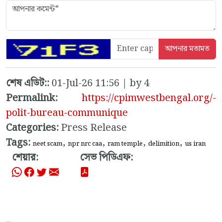
শেষ এডিট::
01-Jul-26 11:56 | by 4
Permalink:
https://cpimwestbengal.org/-
polit-bureau-communique
Categories:
Press Release
Tags:
,
,
,
,
neet scam
npr nrc caa
ram temple
delimition
us iran
শেয়ার:
সেভ পিডিএফ: