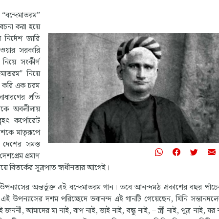
 “বন্দেমাতরম”
েচনা করা হয়ে
“জীবন মানুষের সবচেয়ে
 নির্দেশ জারি
প্রিয় সম্পদ। এই জীবন সে
ওয়ার সরকারি
পায় মাত্র একটি বার। তাই,
িয়ে সংকীর্ণ
এমনভাবে বাঁচতে হবে যাত
াতরম" নিয়ে
পর বছর লক্ষ্যহীন জীবন য
য করি এক চরম
যন্ত্রণা ভরা অনুশোচনায় ভ
াধারণের প্রতি
হয়, যাতে মৃত্যুর মুহূর্তে ম
পারে আমার সমগ্র জীবন, সম
রকে অবলীলায়
আমি ব্যয় করেছি এই দুনিয়
বৃহৎ কর্পোরেট
সবচেয়ে বড় আদর্শের জন
শকে মাতৃরূপে
মানুষের মুক্তির জন্য সংগ্র
। দেশের সমস্ত
েশপ্রেম প্রমাণ
- ইস্পাত, ১৯৩২
়ে বিতর্কের সূত্রপাত স্বাধীনতার আগেই।
নিকোলাই অস্ত্রোভস্কি
মঠ’ উপন্যাসের অন্তর্ভুক্ত এই বন্দেমাতরম গান। তবে আনন্দমঠ প্রকাশের বছর পাঁ
ই উপন্যাসের দশম পরিচ্ছেদে ভবানন্দ এই গানটি গেয়েছেন, যিনি সন্তানদল
ননী, আমাদের মা নাই, বাপ নাই, ভাই নাই, বন্ধু নাই, – স্ত্রী নাই, পুত্র নাই, ঘর 