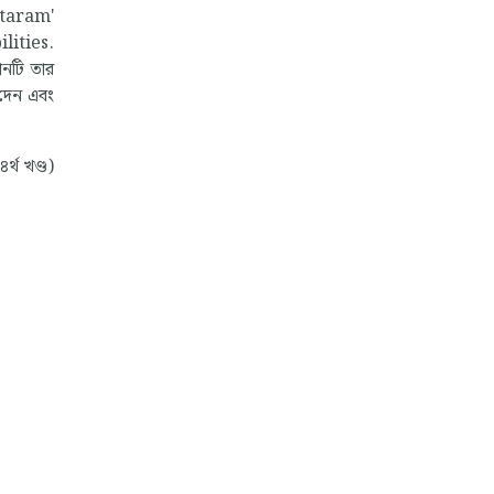
ataram'
lities.
ানটি তার
শ দেন এবং
৪র্থ খণ্ড)