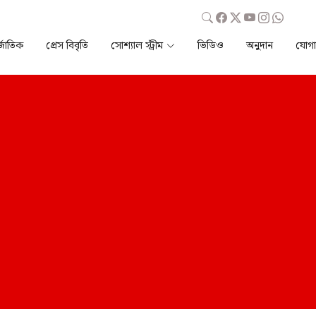
্জাতিক
প্রেস বিবৃতি
সোশ্যাল স্ট্রীম
ভিডিও
অনুদান
যোগ