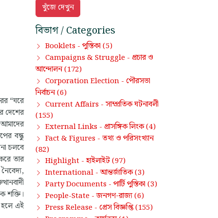
বিভাগ / Categories
পুস্তিকা
Booklets -
(5)
প্রচার ও
Campaigns & Struggle -
আন্দোলন
(172)
পৌরসভা
Corporation Election -
নির্বাচন
(6)
ুরের “ঘরে
সাম্প্রতিক ঘটনাবলী
Current Affairs -
ের দেশের
(155)
থ আমাদের
প্রাসঙ্গিক লিংক
External Links -
(4)
ের বন্ধু
তথ্য ও পরিসংখ্যান
Fact & Figures -
ানা চলবে
(82)
 করে তার
হাইলাইট
Highlight -
(97)
নৈবেদ্য,
আন্তর্জাতিক
International -
(3)
্থানবাদী
পার্টি পুস্তিকা
Party Documents -
(3)
ক শক্তি।
জনগণ-রাজ্য
People-State -
(6)
ে হলে এই
প্রেস বিজ্ঞপ্তি
Press Release -
(155)