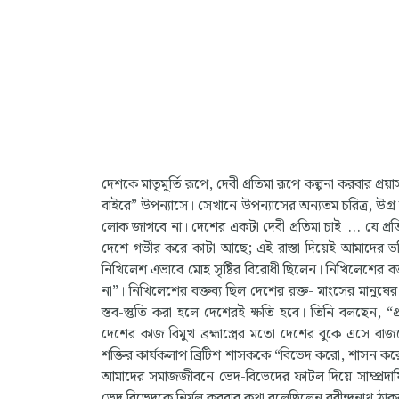
দেশকে মাতৃমুর্তি রূপে, দেবী প্রতিমা রূপে কল্পনা করবার প্র
বাইরে” উপন্যাসে। সেখানে উপন্যাসের অন্যতম চরিত্র, উগ
লোক জাগবে না। দেশের একটা দেবী প্রতিমা চাই।... যে প
দেশে গভীর করে কাটা আছে; এই রাস্তা দিয়েই আমাদের ভক
নিখিলেশ এভাবে মোহ সৃষ্টির বিরোধী ছিলেন। নিখিলেশের বক
না”। নিখিলেশের বক্তব্য ছিল দেশের রক্ত- মাংসের মানু
স্তব-স্তুতি করা হলে দেশেরই ক্ষতি হবে। তিনি বলছেন, “
দেশের কাজ বিমুখ ব্রহ্মাস্ত্রের মতো দেশের বুকে এসে বাজ
শক্তির কার্যকলাপ ব্রিটিশ শাসককে “বিভেদ করো, শাসন করো 
আমাদের সমাজজীবনে ভেদ-বিভেদের ফাটল দিয়ে সাম্প্রদা
ভেদ বিভেদকে নির্মূল করবার কথা বলেছিলেন রবীন্দ্রনাথ ঠাক