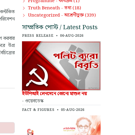
কার্যক্রম
Programme -
(1)
তথ্য
Truth Beneath -
(18)
 কণ্টকিত
অশ্রেণীভুক্ত
Uncategorized -
(339)
 পরিবেশন
সাম্প্রতিক পোস্ট / Latest Posts
PRESS RELEASE
•
06-AUG-2026
োপ করবার
করে উগ্র
চিত্র্যের
ইউপিআই লেনদেনে কোনো মাশুল নয়
- ওয়েবডেস্ক
FACT & FIGURES
•
05-AUG-2026