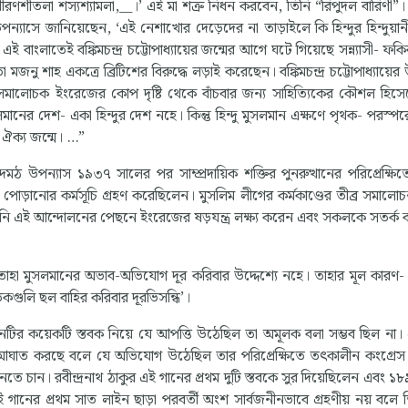
তলা শস্যশ্যামলা,__।’ এই মা শত্রু নিধন করবেন, তিনি “রিপুদল বারিণী”। 
পন্যাসে জানিয়েছেন, ‘এই নেশাখোর দেড়েদের না তাড়াইলে কি হিন্দুর হিন্দুয়ান
বাংলাতেই বঙ্কিমচন্দ্র চট্টোপাধ্যায়ের জন্মের আগে ঘটে গিয়েছে সন্ন্যাসী- ফকি
নু শাহ একত্রে ব্রিটিশের বিরুদ্ধে লড়াই করেছেন। বঙ্কিমচন্দ্র চট্টোপাধ্যায়ের
লোচক ইংরেজের কোপ দৃষ্টি থেকে বাঁচবার জন্য সাহিত্যিকের কৌশল হিসেবে 
ুসলমানের দেশ- একা হিন্দুর দেশ নহে। কিন্তু হিন্দু মুসলমান এক্ষণে পৃথক- পরস্
নে ঐক্য জন্মে। …”
ঠ উপন্যাস ১৯৩৭ সালের পর সাম্প্রদায়িক শক্তির পুনরুত্থানের পরিপ্রেক্ষিতে
পোড়ানোর কর্মসূচি গ্রহণ করেছিলেন। মুসলিম লীগের কর্মকাণ্ডের তীব্র সমালো
। তিনি এই আন্দোলনের পেছনে ইংরেজের ষড়যন্ত্র লক্ষ্য করেন এবং সকলকে সতর্ক 
াহা মুসলমানের অভাব-অভিযোগ দূর করিবার উদ্দেশ্যে নহে। তাহার মূল কারণ-
কগুলি ছল বাহির করিবার দূরভিসন্ধি’।
ানটির কয়েকটি স্তবক নিয়ে যে আপত্তি উঠেছিল তা অমূলক বলা সম্ভব ছিল না।
ে আঘাত করছে বলে যে অভিযোগ উঠেছিল তার পরিপ্রেক্ষিতে তৎকালীন কংগ্রে
তে চান। রবীন্দ্রনাথ ঠাকুর এই গানের প্রথম দুটি স্তবকে সুর দিয়েছিলেন এবং ১
 গানের প্রথম সাত লাইন ছাড়া পরবর্তী অংশ সার্বজনীনভাবে গ্রহণীয় নয় বলে 