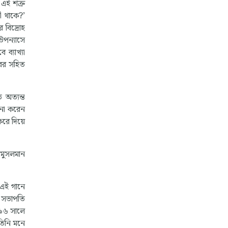
এই শত্রু
ী থাকে?’
র বিদ্রোহ
 উপন্যাসে
ব্যাখ্যা
পরের সহিত
 অত্যন্ত
চনা করেন
করে দিয়ে
 মুসলমান
 এই গানে
স সভাপতি
৮৯৬ সালে
তিনি মনে