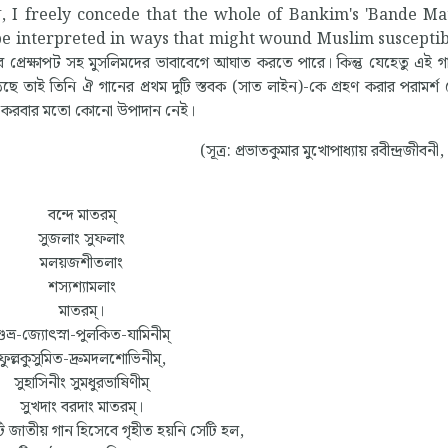
 জানান, I freely concede that the whole of Bankim's 'Bande M
 be interpreted in ways that might wound Muslim susceptibi
ার প্রেক্ষাপট সহ মুসলিমদের ভাবাবেগে আঘাত করতে পারে। কিন্তু যেহেতু এই গ
ে উঠেছে তাই তিনি ঐ গানের প্রথম দুটি স্তবক (সাত লাইন)-কে গ্রহণ করার পরামর্
 আহত করবার মতো কোনো উপাদান নেই।
(সূত্র: প্রভাতকুমার মুখোপাধ্যায় রবীন্দ্রজীবনী, 
বন্দে মাতরম্
সুজলাং সুফলাং
মলয়জশীতলাং
শস্যশ্যামলাং
মাতরম্।
ুভ্র-জ্যোৎস্না-পুলকিত-যামিনীম্
ফুল্লকুসুমিত-দ্রুমদলশোভিনীম্,
সুহাসিনীং সুমধুরভাষিণীম্
সুখদাং বরদাং মাতরম্।
জাতীয় গান হিসেবে গৃহীত হয়নি সেটি হল,