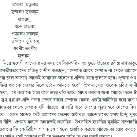
অমলাং অতুলাম্
সুজলাং সুফলাম্
মাতরম্॥
বন্দে মাতরম্
শ্যামলাং সরলাম্
সুস্মিতাং ভূষিতাম্
ধরণীং ভরণীম্
মাতরম্॥
য়াস নিয়ে স্বদেশী আন্দোলনের সময় যে বিতর্ক ছিল তা ফুটে উঠেছে রবীন্দ্রনাথ ঠাক
্র জাতীয়তাবাদের প্রতিভূ সন্দীপ বলছেন, “দেশকে চোখে দেখতে না পেলে আমাদ
্রতিমা চলে আসছে তাকেই আমাদের স্বদেশের প্রতিমা করে তুলতে হবে। পূজার প
্তির ধারাকে দেশের দিকে টেনে আনতে হবে”। উপন্যাসের আরেক চরিত্র সন্দীপ
্তব্য, “যে কাজকে সত্য বলে শ্রদ্ধা করি তাকে সাধন করবার জন্য মোহকে দলে ট
ষের সুখ-দুঃখের প্রতি নজর দেবার বদলে দেশকে কেবল একটা আইডিয়া বলে মনে
প্রমত্ততা থেকে দেশকে যদি বাঁচাতে না পারি তবে দেশের পূজা হবে দেশের বিষ 
বে”। কোন সন্দেহ নেই আমাদের দেশের স্বাধীনতা আন্দোলনের সময় হিন্দু পুনরুত
নীতি” প্রণয়ন করতে সহায়তাই করেছিল। উৎসাহিত হয়েছিল মুসলিম সাম্প্রদায়ি
য়িকতার বিষকে ব্রিটিশ শাসক যে সহজে প্রবাহিত করতে পারছে তা রোধ করত
ুর। যদিও সেই সাবধান বাণী যে ফলপ্রসু হয়নি তা তো বলাই বাহুল্য।