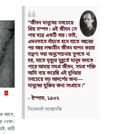
Nothing can have value
without being an object of
utility.
ে বছরের
Source: Das Kapital
াপন করার
(Volume I, Chapter 1)
ুগতে না
ানুষ বলতে
কার্ল মার্কস
গ্র শক্তি
ার
্য—
ামে।”
চেক আগে,
ের নেতা।
নাই, বাড়ী