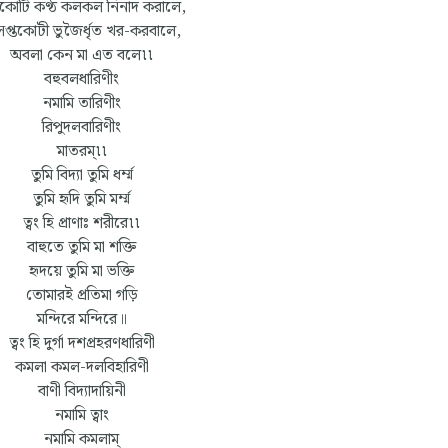
তকোটি কণ্ঠ কলকল নিনাদ করালে,
বিসপ্তকোটী ভুজৈর্ধৃত খর-করবালে,
অবলা কেন মা এত বলে৷৷
বহুবলধারিণীং
নমামি তারিণীং
রিপুদলবারিণীং
মাতরম্৷৷
তুমি বিদ্যা তুমি ধর্ম্ম
তুমি হৃদি তুমি মর্ম্ম
ত্বং হি প্রাণাঃ শরীরে৷৷
বাহুতে তুমি মা শক্তি
হৃদয়ে তুমি মা ভক্তি
তোমারই প্রতিমা গড়ি
মন্দিরে মন্দিরে॥
ত্বং হি দুর্গা দশপ্রহরণধারিণী
কমলা কমল-দলবিহারিণী
বাণী বিদ্যাদায়িনী
নমামি ত্বাং
নমামি কমলাম্