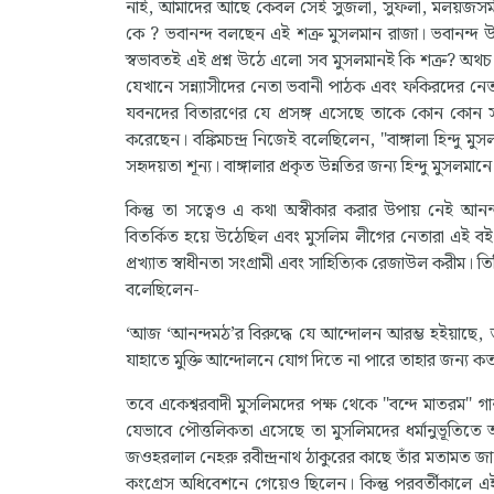
নাই, আমাদের আছে কেবল সেই সুজলা, সুফলা, মলয়জসমীরণশী
কে ? ভবানন্দ বলছেন এই শত্রু মুসলমান রাজা। ভবানন্দ উ
স্বভাবতই এই প্রশ্ন উঠে এলো সব মুসলমানই কি শত্রু? অথচ এই 
যেখানে সন্ন্যাসীদের নেতা ভবানী পাঠক এবং ফকিরদের নেতা মজ
যবনদের বিতারণের যে প্রসঙ্গ এসেছে তাকে কোন কোন সমা
করেছেন। বঙ্কিমচন্দ্র নিজেই বলেছিলেন, "বাঙ্গালা হিন্দু ম
সহৃদয়তা শূন্য। বাঙ্গালার প্রকৃত উন্নতির জন্য হিন্দু মুসলমা
কিন্তু তা সত্বেও এ কথা অস্বীকার করার উপায় নেই আনন্দম
বিতর্কিত হয়ে উঠেছিল এবং মুসলিম লীগের নেতারা এই বই 
প্রখ্যাত স্বাধীনতা সংগ্রামী এবং সাহিত্যিক রেজাউল করীম
বলেছিলেন-
‘আজ ‘আনন্দমঠ’র বিরুদ্ধে যে আন্দোলন আরম্ভ হইয়াছে, ত
যাহাতে মুক্তি আন্দোলনে যোগ দিতে না পারে তাহার জন্য কত
তবে একেশ্বরবাদী মুসলিমদের পক্ষ থেকে "বন্দে মাতরম" গ
যেভাবে পৌত্তলিকতা এসেছে তা মুসলিমদের ধর্মানুভূতিত
জওহরলাল নেহরু রবীন্দ্রনাথ ঠাকুরের কাছে তাঁর মতামত জান
কংগ্রেস অধিবেশনে গেয়েও ছিলেন। কিন্তু পরবর্তীকালে এই