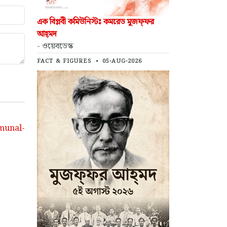
এক বিপ্লবী কমিউনিস্টঃ কমরেড মুজফ্‌ফর
আহ্‌মদ
- ওয়েবডেস্ক
FACT & FIGURES
•
05-AUG-2026
munal-