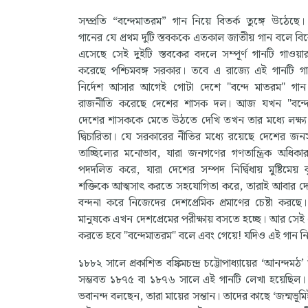
সম্প্রতি “বন্দেমাতরম” গান নিয়ে বিতর্ক তুঙ্গে উঠেছে।
গানের যে প্রথম দুটি স্তবককে এতকাল জাতীয় গান বলে বিব
এসেছে সেই দুইটি স্তবকের বদলে সম্পূর্ণ গানটি গাওয়ার
করেছে পশ্চিমবঙ্গ সরকার। তবে এ রাজ্যে এই গানটি গা
নির্দেশ আসার আগেই গোটা দেশে "বন্দে মাতরম" গান ন
রাজনীতি করেছে দেশের শাসক দল। আজ যখন "বন্দেম
দেশের শাসককে মেতে উঠতে দেখি তখন তার মধ্যে লক্ষ্
দ্বিচারিতা। যে সরকারের নীতির মধ্যে রয়েছে দেশের জনস
তাচ্ছিল্যের মনোভাব, যারা জনগণের গণতান্ত্রিক অধিকা
পদদলিত করে, যারা দেশের সম্পদ নির্দ্বিধায় মুষ্টিমেয় 
শক্তিকে আত্মসাৎ করতে সহযোগিতা করে, তারাই আবার দে
বন্দনা করে নিজেদের দেশপ্রেমিক প্রমাণের চেষ্টা করছে
মানুষকে এখন দেশপ্রেমের পরীক্ষায় বসতে হচ্ছে। আর সেই দ
করতে হবে "বন্দেমাতরম" বলে এবং গেয়ে! যদিও এই গান নিয
১৮৮২ সালে প্রকাশিত বঙ্কিমচন্দ্র চট্টোপাধ্যায়ের ‘আনন্দ
সম্ভবত ১৮৭৫ বা ১৮৭৬ সালে এই গানটি লেখা হয়েছিল। এ
ভবানন্দ বলছেন, তারা মায়ের সন্তান। তাদের কাছে ‘জন্মভূমিই জ