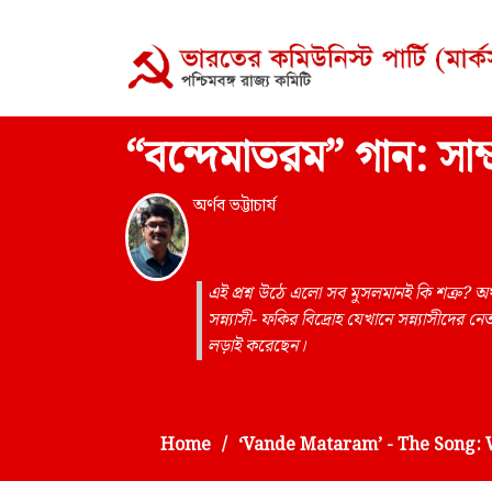
“বন্দেমাতরম” গান: সাম্
অর্ণব ভট্টাচার্য
এই প্রশ্ন উঠে এলো সব মুসলমানই কি শত্রু? অথচ
সন্ন্যাসী- ফকির বিদ্রোহ যেখানে সন্ন্যাসীদের 
লড়াই করেছেন।
Home
‘Vande Mataram’ - The Song