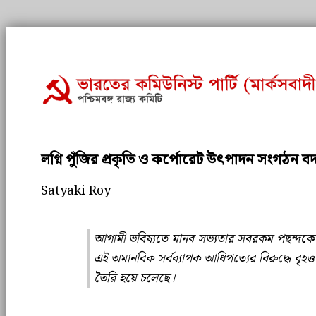
লগ্নি পুঁজির প্রকৃতি ও কর্পোরেট উৎপাদন সংগঠন বদ
Satyaki Roy
আগামী ভবিষ্যতে মানব সভ্যতার সবরকম পছন্দকে নি
এই অমানবিক সর্বব্যাপক আধিপত্যের বিরুদ্ধে বৃহত্ত
তৈরি হয়ে চলেছে।