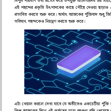
বিপুল পরিমাণ তথ্য প্রসেস করে উপযুক্ত অ্যালগরিদম এর সাহায্যে
এই পছন্দের প্রকৃতি উৎপাদকের কাছে পৌঁছে দেওয়া ছাড়াও এ
প্রভাবিত করতে শুরু করে। অর্থাৎ আজকের পুঁজিবাদ শুধু জি
ভবিষ্যৎ পছন্দকেও নিয়ন্ত্রণ করতে শুরু করে।
এটা খেয়াল করলে দেখা যাবে যে অতীতেও একচেটিয়া পুঁজি ক