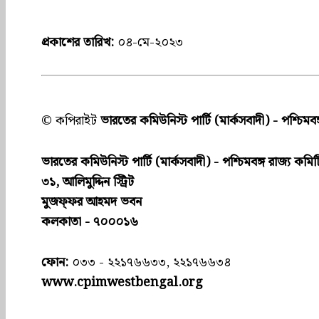
প্রকাশের তারিখ:
০৪-মে-২০২৩
© কপিরাইট
ভারতের কমিউনিস্ট পার্টি (মার্কসবাদী) - পশ্চিমবঙ
ভারতের কমিউনিস্ট পার্টি (মার্কসবাদী) - পশ্চিমবঙ্গ রাজ্য কমিট
৩১, আলিমুদ্দিন স্ট্রিট
মুজফ্ফ‌র আহমদ ভবন
কলকাতা - ৭০০০১৬
ফোন:
০৩৩ - ২২১৭৬৬৩৩, ২২১৭৬৬৩৪
www.cpimwestbengal.org