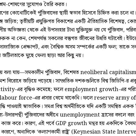
ুন শ্রম-শোষণের সুযোগও তৈরি করত।
রণের কোনোটিকেই পুঁজিবাদের স্থায়ী স্বভাব হিসেবে চিহ্নিত করা চলে না। 
ে জড়িত; তৃতীয়টি প্রযুক্তিগত বিকাশের একটি ঐতিহাসিক বিশেষত্ব, কো
 অভিজ্ঞতা থেকে এই উপসংহার টানা যুক্তিযুক্ত নয় যে পুঁজিবাদ, পরি
রুক না কেন, শেষপর্যন্ত সকলের বস্তুগত জীবনের উন্নতি ঘটাবেই। ইউর
দিষ্ট সাম্রাজ্যিক প্রেক্ষাপট, এবং বৈশ্বিক অসম সম্পর্কের একটি ফল; তাকে স
ের জটিলতাকে মুছে ফেলা ছাড়া আর কিছু নয়।
বলা যায়—সমকালীন পুঁজিবাদ, বিশেষত neoliberal capitalism, 
রমশ বিরোধে জড়িয়ে পড়েছে। সাম্প্রতিক দশকগুলিতে বিশ্ব জিডিপি-র প্রবৃদ
ivity-এর বৃদ্ধিও কমেছে; ফলে employment growth-এর পরিস
 labour force-এর প্রসার থেমে থাকেনি। ফলে reserve army o
্ধি পাওয়াই স্বাভাবিক। সমগ্র বিশ্ব অর্থনীতিকে যদি একটি সমন্বিত একক
নব্য-উদারপন্থী পুঁজিবাদের অধীনে unemployment হ্রাসের বদলে বরং ব
 কাজ করে। কারণ, এই পর্বে GDP growth মন্থর হয় একদিকে বৈষম্য 
য়ার কারণে, অন্যদিকে ‘কল্যাণকামী রাষ্ট্র’ (Keynesian State Inte