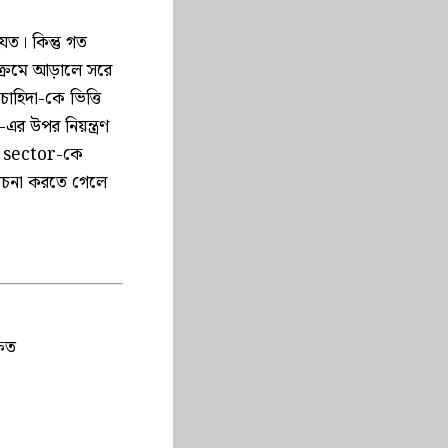
েত। কিন্তু গত
ক্রমে আড়ালে সরে
াহিদা-কে ভিত্তি
’-এর উপর নিয়ন্ত্রণ
c sector-কে
বিবেচনা করতে গেলে
ষিত