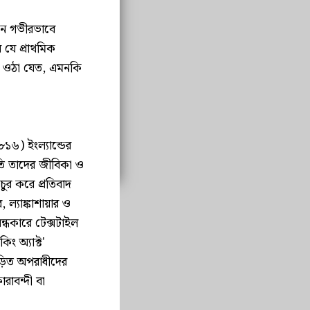
ানে গভীরভাবে
 যে প্রাথমিক
য়ে ওঠা যেত, এমনকি
) ইংল্যান্ডের
পাতি তাদের জীবিকা ও
চুর করে প্রতিবাদ
ল্যাঙ্কাশায়ার ও
ন্ধকারে টেক্সটাইল
িং অ্যাক্ট'
িত অপরাধীদের
রাবন্দী বা