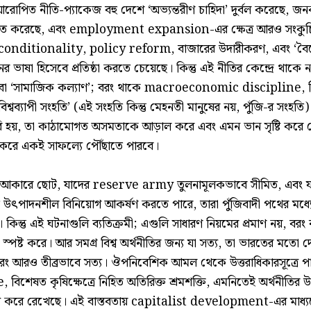
োপিত নীতি-প্যাকেজ বহু দেশে ‘অভ্যন্তরীণ চাহিদা’ দুর্বল করেছে, জ
ুচিত করেছে, এবং employment expansion-এর ক্ষেত্র আরও সংকু
n conditionality, policy reform, বাজারের উদারীকরণ, এবং ‘বৈদ
র ভাষা হিসেবে প্রতিষ্ঠা করতে চেয়েছে। কিন্তু এই নীতির কেন্দ্রে থাকে না
্তি’ বা ‘সামাজিক কল্যাণ’; বরং থাকে macroeconomic discipline,
বিশ্বব্যাপী সংহতি’ (এই সংহতি কিন্তু মেহনতী মানুষের নয়, পুঁজি-র সংহত
রি হয়, তা কাঠামোগত অসমতাকে আড়াল করে এবং এমন ভান সৃষ্টি করে
 করে একই সাফল্যে পৌঁছাতে পারবে।
শ আকারে ছোট, যাদের reserve army তুলনামূলকভাবে সীমিত, এবং যা
ন্যস্ত উৎপাদনশীল বিনিয়োগ আকর্ষণ করতে পারে, তারা পুঁজিবাদী পথের মধ্
কিন্তু এই ঘটনাগুলি ব্যতিক্রমী; এগুলি সাধারণ নিয়মের প্রমাণ নয়, বরং 
 স্পষ্ট করে। আর সমগ্র বিশ্ব অর্থনীতির জন্য যা সত্য, তা ভারতের মতো দে
বরং আরও তীব্রভাবে সত্য। ঔপনিবেশিক আমল থেকে উত্তরাধিকারসূত্রে প
িশেষত কৃষিক্ষেত্রে নিহিত অতিরিক্ত শ্রমশক্তি, এমনিতেই অর্থনীতি
টি করে রেখেছে। এই বাস্তবতায় capitalist development-এর মাধ্যমে উ