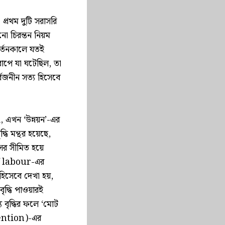
প্রথম দুটি সরাসরি
নো চিরন্তন নিয়ম
বর্তনকালে যতই
োপে যা ঘটেছিল, তা
র্বজনীন সত্য হিসেবে
এখন ‘উন্নয়ন’-এর
্ধি মন্থর হয়েছে,
র সীমিত হয়ে
f labour-এর
 হিসেবে দেখা হয়,
ৃদ্ধি পাওয়ারই
বৃদ্ধির ফলে ‘মোট
rvention)-এর