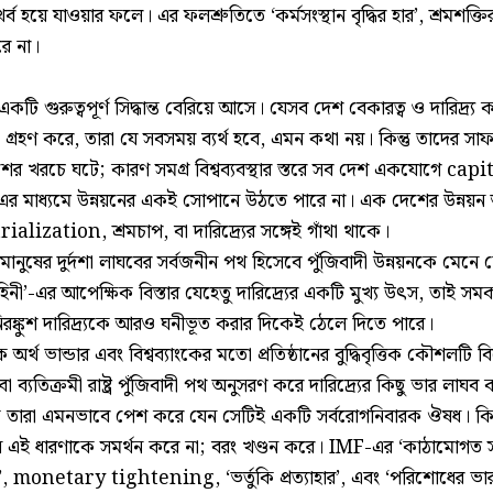
র্ব হয়ে যাওয়ার ফলে। এর ফলশ্রুতিতে ‘কর্মসংস্থান বৃদ্ধির হার’, শ্রমশক্তি
ে না।
কটি গুরুত্বপূর্ণ সিদ্ধান্ত বেরিয়ে আসে। যেসব দেশ বেকারত্ব ও দারিদ্র্য
ক গ্রহণ করে, তারা যে সবসময় ব্যর্থ হবে, এমন কথা নয়। কিন্তু তাদের সা
েশের খরচে ঘটে; কারণ সমগ্র বিশ্বব্যবস্থার স্তরে সব দেশ একযোগে capi
মাধ্যমে উন্নয়নের একই সোপানে উঠতে পারে না। এক দেশের উন্নয়ন
lization, শ্রমচাপ, বা দারিদ্র্যের সঙ্গেই গাঁথা থাকে।
মানুষের দুর্দশা লাঘবের সর্বজনীন পথ হিসেবে পুঁজিবাদী উন্নয়নকে মেনে নে
াহিনী’-এর আপেক্ষিক বিস্তার যেহেতু দারিদ্র্যের একটি মুখ্য উৎস, তাই সমক
 নিরঙ্কুশ দারিদ্র্যকে আরও ঘনীভূত করার দিকেই ঠেলে দিতে পারে।
অর্থ ভান্ডার এবং বিশ্বব্যাংকের মতো প্রতিষ্ঠানের বুদ্ধিবৃত্তিক কৌশলটি 
বা ব্যতিক্রমী রাষ্ট্র পুঁজিবাদী পথ অনুসরণ করে দারিদ্র্যের কিছু ভার 
তারা এমনভাবে পেশ করে যেন সেটিই একটি সর্বরোগনিবারক ঔষধ। কিন্তু 
ান এই ধারণাকে সমর্থন করে না; বরং খণ্ডন করে। IMF-এর ‘কাঠামোগত সংস
, monetary tightening, ‘ভর্তুকি প্রত্যাহার’, এবং ‘পরিশোধের ভার