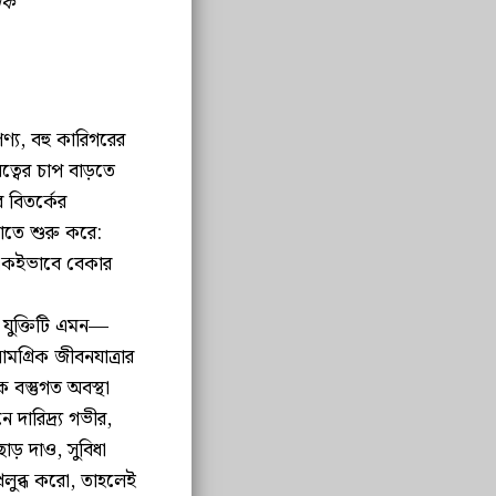
কি
পণ্য, বহু কারিগরের
্বের চাপ বাড়তে
 বিতর্কের
াতে শুরু করে:
 একইভাবে বেকার
। যুক্তিটি এমন—
ামগ্রিক জীবনযাত্রার
 বস্তুগত অবস্থা
দারিদ্র্য গভীর,
াড় দাও, সুবিধা
্রলুব্ধ করো, তাহলেই