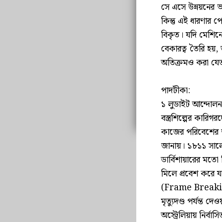
সে এসে উন্নয়নের ভ
কিন্তু এই ধারণার 
বিকৃত। যদি মেশিনে
বেকারত্ব তৈরি হয়
অতিক্রমও করা যে
পাদটীকা:
১ লুডাইট আন্দোল
বস্ত্রশিল্পের কারিগ
কাজের পরিবেশের জন্
জানায়। ১৮১১ সালের
ডার্বিশায়ারের মতো
মিলে প্রবেশ করে যন্
(Frame Breaking
মৃত্যুদণ্ড পর্যন্
অস্ট্রেলিয়ায় নির্বা