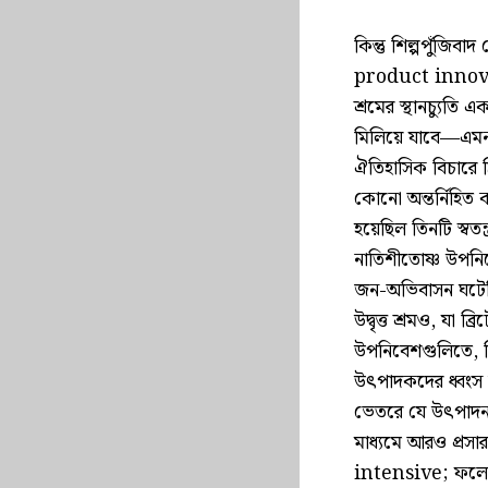
কিন্তু শিল্পপুঁজি
product innovati
শ্রমের স্থানচ্যুতি
মিলিয়ে যাবে—এমন ব
ঐতিহাসিক বিচারে ব
কোনো অন্তর্নিহিত কল
হয়েছিল তিনটি স্বতন
নাতিশীতোষ্ণ উপনিবে
জন-অভিবাসন ঘটেছ
উদ্বৃত্ত শ্রমও, যা
উপনিবেশগুলিতে, বিশ
উৎপাদকদের ধ্বংস 
ভেতরে যে উৎপাদন আ
মাধ্যমে আরও প্রসা
intensive; ফলে ন