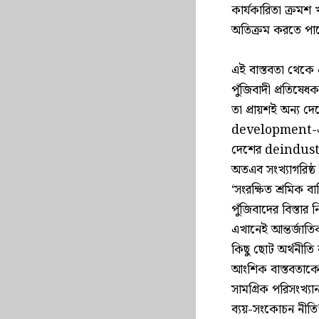
কার্যকারিতা ক্রমশ খ
অতিক্রম করতে পার
এই বাস্তবতা থেকে এ
পুঁজিবাদী প্রতিষেধ
তা প্রায়শই অন্য দ
development-এর 
দেশের deindustria
অতএব সংখ্যাগরিষ্ঠ 
‘সংরক্ষিত শ্রমিক ব
পুঁজিবাদের বিস্তার
এখানেই আন্তর্জাতিক 
কিছু ছোট অর্থনীতি 
আংশিক বাস্তবতাকে 
সামগ্রিক পরিসংখ্য
ব্যয়-সংকোচন নীতি’