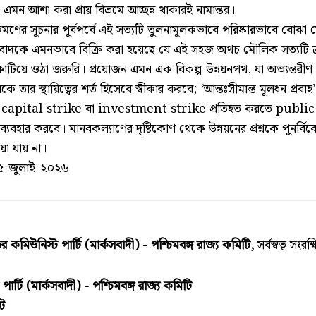
মন আশা করা প্রায় বিভ্রমে আচ্ছন্ন থাকারই নামান্তর।
রমণের সূচনার পূর্বপর্বে এই সত্যটি তুলনামূলকভাবে পরিষ্কারভাবে বোঝা য
বাদকে এমনভাবে বিক্রি করা হয়েছে যে এই সহজ অথচ মৌলিক সত্যটি 
কাটিয়ে ওঠা জরুরি। প্রয়োজন এমন এক বিকল্প উন্নয়নপথ, যা অভ্যন্তরীণ চ
ে তার স্থায়িত্বের শর্ত হিসেবে স্বীকার করবে; ‘আন্তঃসীমান্ত মূলধন প্রবাহ
 এবং capital strike বা investment strike প্রতিহত করতে publi
বে ব্যবহার করবে। মানবকল্যাণের দৃষ্টিকোণ থেকে উন্নয়নের প্রশ্নকে পুনর্
া যায় না।
৫-জুলাই-২০২৬
 কমিউনিস্ট পার্টি (মার্কসবাদী) - পশ্চিমবঙ্গ রাজ্য কমিটি,
সর্বস্বত্ব সংরক্
র্টি (মার্কসবাদী) - পশ্চিমবঙ্গ রাজ্য কমিটি
িট