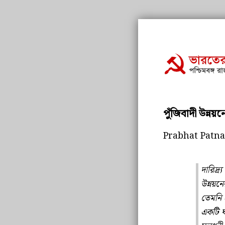
পুঁজিবাদী উন্নয়নের
Prabhat Patna
দারিদ্র
উন্নয়নে
তেমনি 
একটি ঘট