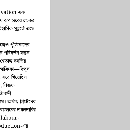
nnovation এবং
 রূপান্তরের ভেতর
হাসিক মুহূর্তে এসে
্গেও পুঁজিবাদের
র পরিবর্তন সম্ভব
্বেতাঙ্গ বসতির
িণ আফ্রিকা—বিপুল
 সরে গিয়েছিল
য়ত, বিজয়-
জিবাদী
 অর্থাৎ ব্রিটেনের
ক বাজারের দখলদারির
্ট labour-
production-এর