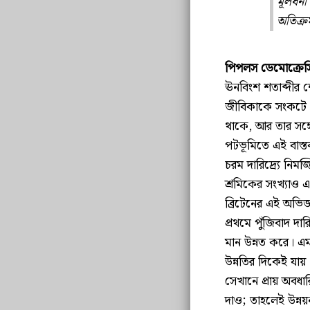
মূলধনী
অতিক্র
পিপলস ডেমোক্রেস
ঊনবিংশ শতাব্দীর শে
জীবিকাকে সংকটে 
থাকে, আর তার সঙ্গ
পটভূমিতে এই বাস্ত
চরম দারিদ্র্যে নি
শ্রমিকের সংখ্যা
ব্রিটেনের এই অভিজ্
প্রথমে পুঁজিবাদ দার
মান উন্নত করে। এম
উন্নতির দিকেই যায়।
সেখানে প্রায় অবধা
দাও; তাহলেই উন্নয়ন