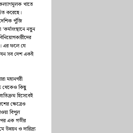
নকল্যাণমূলক খাতে
চিত করেছে।
েশিক পুঁজি
 ‘কর্মসংস্থানে নতুন
 বিনিয়োগকারীদের
ি)। এর ফলে যে
 যেন সব দেশ একই
রা মহানগরী
যে থেকেও কিছু
ব্যতিক্রম হিসেবেই
শের ক্ষেত্রেও
াওয়া বিপুল
র উপর এক গভীর
ন্নয়ন ও দারিদ্র্য