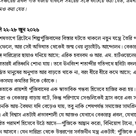
 সঞ্চয়ের প্রবল গতি বজায় থাকলে সময়ের সঙ্গে কাটিয়ে ওঠা যেত, এমন
মও করা যেত।
ি ২২-২৮ জুন ২০২৬
ষভাগে ব্রিটেনে শিল্পপুঁজিবাদের বিস্তার ঘটতে থাকলে নতুন যন্ত্রে তৈরি 
ফেলে, আর সেই অভিঘাত থেকেই জন্ম নেয় লুডাইট১ আন্দোলন। বেকারত
ে দারিদ্র্যের ছায়াও ঘনিয়ে আসে; এরিক হবসবম ও আর. এম. হার্টওয়েলের
বতারই প্রতিধ্বনি শোনা যায়। তবে ঊনবিংশ শতাব্দীর গতিপথে ছবিটা বদল
মজ্জিত মানুষের অনুপাত আর বাড়তে থাকে না, বরং ধীরে ধীরে কমে আসে;
ও একসময় কমতির দিকে ঝোঁকে।
ঞতাকে প্রায়শই পুঁজিবাদের এক স্বাভাবিক গন্তব্য হিসেবে হাজির করা হয়
িদ্র্য ও বেকারত্ব বাড়ায় বটে, কিন্তু পরিণামে সেগুলিকেই হ্রাস করে এবং স
নকি আয়-বৈষম্য যদি বেড়েও যায়, তবু নাকি শেষপর্যন্ত সমাজের সামগ্রিক
 এই বিশ্বাস এতটাই প্রভাবশালী যে আজও যেখানে বেকারত্ব প্রবল, যেখানে 
রিত পরামর্শ হিসেবে উঠে আসে—পুঁজিকে আহ্বান করো, বিনিয়োগ টানো, ছ
 আসবে। যেন দারিদ্র্য থেকে উত্তরণের সর্বজনীন মন্ত্র একটাই: পুঁজিকে প