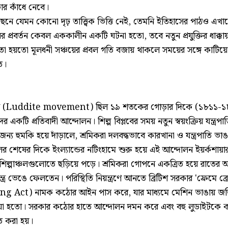
ার কাঁধে নেবে।
পেছনে যেমন কোনো দৃঢ় তাত্ত্বিক ভিত্তি নেই, তেমনি ইতিহাসের পাঠও এখ
র প্রবর্তন কেবল এককালীন একটি ঘটনা হতো, তবে নতুন প্রযুক্তির ধাক্কায়
, তা হয়তো মূলধনী সঞ্চয়ের প্রবল গতি বজায় থাকলে সময়ের সঙ্গে কাটি
ত।
ন (Luddite movement) ছিল ১৯ শতকের গোড়ার দিকে (১৮১১-১৮১৬
রদের একটি প্রতিবাদী আন্দোলন। শিল্প বিপ্লবের সময় নতুন স্বয়ংক্রিয় যন্ত্র
য হুমকি হয়ে দাঁড়ালে, শ্রমিকরা দলবদ্ধভাবে কারখানা ও যন্ত্রপাতি ভাঙ
 শেষের দিকে ইংল্যান্ডের নটিংহামে শুরু হয়ে এই আন্দোলন ইয়র্কশায়ার, 
 শিল্পাঞ্চলগুলোতে ছড়িয়ে পড়ে। শ্রমিকরা গোপনে একত্রিত হয়ে রাতের অ
ত্র ভেঙে ফেলতেন। পরিস্থিতি নিয়ন্ত্রণে আনতে ব্রিটিশ সরকার 'ফ্রেমে ব্রেক
 Act) নামক কঠোর আইন পাস করে, যার মাধ্যমে মেশিন ভাঙায় জড়
ত দেওয়া হতো। সরকার কঠোর হাতে আন্দোলন দমন করে এবং বহু লুডাইটকে কা
সিত করা হয়।