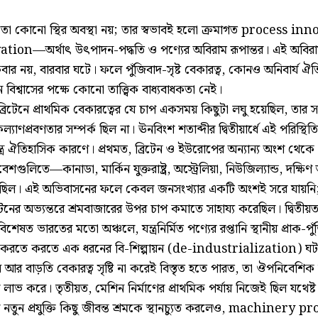
বাদ তো কোনো স্থির অবস্থা নয়; তার স্বভাবই হলো ক্রমাগত process i
on—অর্থাৎ উৎপাদন-পদ্ধতি ও পণ্যের অবিরাম রূপান্তর। এই অবিরাম
 একবার নয়, বারবার ঘটে। ফলে পুঁজিবাদ-সৃষ্ট বেকারত্ব, কোনও অনিবার্য ঐতি
িশ্বাসের পক্ষে কোনো তাত্ত্বিক বাধ্যবাধকতা নেই।
্রিটেনে প্রাথমিক বেকারত্বের যে চাপ একসময় কিছুটা লঘু হয়েছিল, তার সঙ
্যাণপ্রবণতার সম্পর্ক ছিল না। ঊনবিংশ শতাব্দীর দ্বিতীয়ার্ধে এই পরিস্থিতি
্ত্র ঐতিহাসিক কারণে। প্রথমত, ব্রিটেন ও ইউরোপের অন্যান্য অংশ থেকে শ
শগুলিতে—কানাডা, মার্কিন যুক্তরাষ্ট্র, অস্ট্রেলিয়া, নিউজিল্যান্ড, দক্ষ
িল। এই অভিবাসনের ফলে কেবল জনসংখ্যার একটি অংশই সরে যায়নি;
 ব্রিটেনের অভ্যন্তরে শ্রমবাজারের উপর চাপ কমাতে সাহায্য করেছিল। দ্বিতী
েষত ভারতের মতো অঞ্চলে, যন্ত্রনির্মিত পণ্যের রপ্তানি স্থানীয় প্রাক-পুঁ
করতে করতে এক ধরনের বি-শিল্পায়ন (de-industrialization) ঘটায়।
র বাড়তি বেকারত্ব সৃষ্টি না করেই বিস্তৃত হতে পারত, তা ঔপনিবেশি
র লাভ করে। তৃতীয়ত, মেশিন নির্মাণের প্রাথমিক পর্যায় নিজেই ছিল যথেষ
তুন প্রযুক্তি কিছু জীবন্ত শ্রমকে স্থানচ্যুত করলেও, machinery 