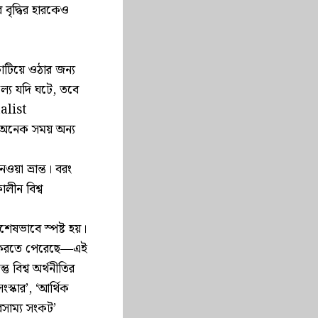
র বৃদ্ধির হারকেও
 কাটিয়ে ওঠার জন্য
ফল্য যদি ঘটে, তবে
talist
 অনেক সময় অন্য
ওয়া ভ্রান্ত। বরং
ালীন বিশ্ব
বিশেষভাবে স্পষ্ট হয়।
লাঘব করতে পেরেছে—এই
বিশ্ব অর্থনীতির
্কার’, ‘আর্থিক
সাম্য সংকট’