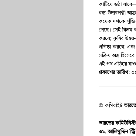
কাটিয়ে ওঠা যাবে—এ
নব্য-উদারপন্থী আক্
কয়েক দশকে পুঁজি
গেছে। সেই বিভ্রম 
করবে; কৃষির উন্নয়নক
প্রতিষ্ঠা করবে;
সক্রিয় অস্ত্র হিসে
এই পথ এড়িয়ে যাওয়
প্রকাশের তারিখ:
০
© কপিরাইট
ভারতের
ভারতের কমিউনিস্ট পা
৩১, আলিমুদ্দিন স্ট্র