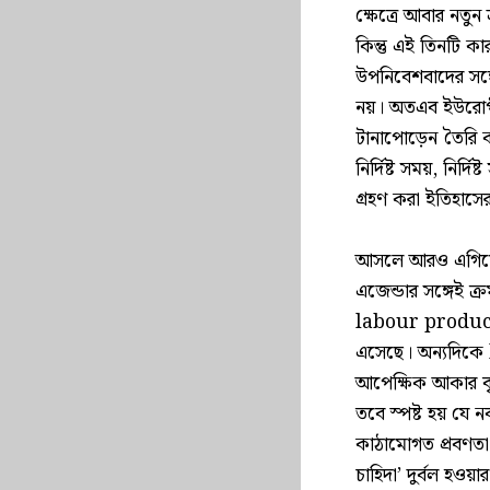
ক্ষেত্রে আবার নত
কিন্তু এই তিনটি কা
উপনিবেশবাদের সঙ্গ
নয়। অতএব ইউরোপীয়
টানাপোড়েন তৈরি ক
নির্দিষ্ট সময়, নির্
গ্রহণ করা ইতিহাস
আসলে আরও এগিয়ে 
এজেন্ডার সঙ্গেই ক্
labour product
এসেছে। অন্যদিকে
আপেক্ষিক আকার বৃদ
তবে স্পষ্ট হয় যে 
কাঠামোগত প্রবণতা
চাহিদা’ দুর্বল হও