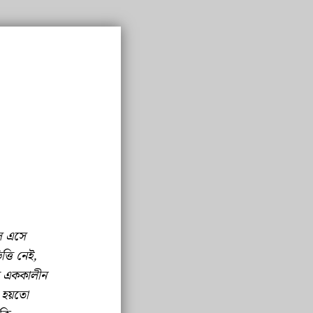
সে এসে
ত্তি নেই,
ল এককালীন
া হয়তো