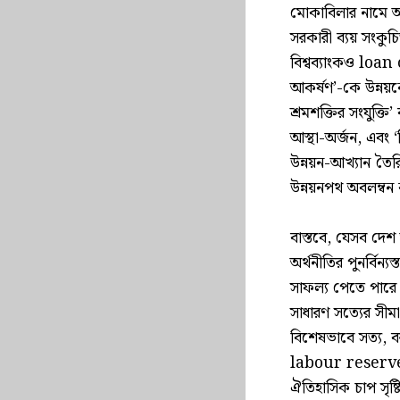
মোকাবিলার নামে আর
সরকারী ব্যয় সংক
বিশ্বব্যাংকও loa
আকর্ষণ’-কে উন্নয়নে
শ্রমশক্তির সংযুক
আস্থা-অর্জন, এবং ‘
উন্নয়ন-আখ্যান তৈ
উন্নয়নপথ অবলম্বন
বাস্তবে, যেসব দে
অর্থনীতির পুনর্বি
সাফল্য পেতে পারে। 
সাধারণ সত্যের সীমা
বিশেষভাবে সত্য, 
labour reserve, ব
ঐতিহাসিক চাপ সৃষ্