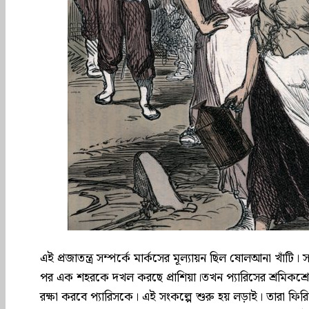
এই প্রজাতন্ত্র সম্পর্কে মার্কসের মূল্যায়ন ছিল ষোলআনা খাঁটি
পর এক শহরকে দখল করছে প্রাশিয়া।তখন প্যারিসের শ্রমিকশ্রেণী 
রক্ষা করবে প্যারিসকে। এই সংকল্পে শুরু হয় লড়াই। তারা ফ