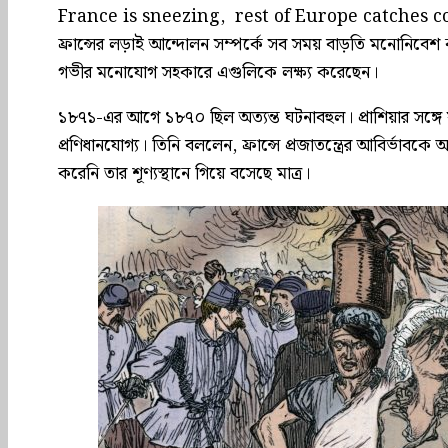
France is sneezing, rest of Europe catches cold। আর ব
ফ্রান্সের লড়াই আন্দোলন সম্পর্কে সব সময় বাড়তি মনোনিবেশ কর
গভীর মনোযোগ সহকারে এগুলিকে লক্ষ্য করেছেন।
১৮৭১-এর আগে ১৮৭০ ছিল অত্যন্ত ঘটনাবহুল। প্রাশিয়ার সঙ্গে যুদ্ধে
প্রণিধানযোগ্য। তিনি বললেন, ফ্রান্সে প্রজাতন্ত্রের আবির্ভাব
করেনি তার শূণ্যস্থানে গিয়ে বসেছে মাত্র।