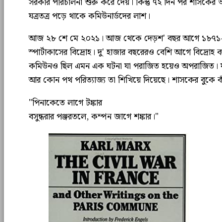
সরকার পরিচালনা শুরু করে দেয়। কিন্তু ৭২ দিন পর শাসকের ভয়
যত্রতত্র পড়ে থাকে কমিউনার্ডদের লাশ।
আজ ২৮ শে মে ২০২১। আজ থেকে দেড়শ' বছর আগে ১৮৭১-র ২৮মে
স্পার্টাকাসের বিদ্রোহ। দু' হাজার বছরেরও বেশি আগে বিদ্রোহ ক
কমিউনও ছিল এমন এক ঘটনা যা পরাজিত হয়েও অপরাজিত। যার শ
আর কোন পথ পরিত্যাজ্য তা শিখিয়ে দিয়েছে। শাসকের বুকে কাঁ
"পিনাকেতে লাগে টঙ্কার
বসুন্ধরার পঞ্জরতলে, কম্পন জাগে শঙ্কার।"