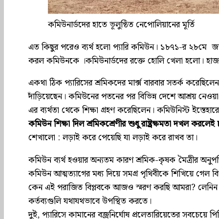
কমিউনার্ডদের হাতে ভূলুন্ঠিত নেপোলিয়ানের মূর্তি
এত কিছুর পরেও ব্যর্থ হলো প্যারি কমিউন। ১৮৭১-র ২৮মে জার্ম
করল কমিউনকে ।কমিউনার্ডদের রক্তে হোলি খেলা হলো। হাজারে
একথা ঠিক প্যারিসের শ্রমিকদের মার্ক্স বারবার সতর্ক করেছিলেন
দাঁড়িয়েছেন। কমিউনের পতনের পর বিভিন্ন দেশে আশ্রয় নেওয়
এর ব্যর্থতা থেকে শিক্ষা গ্রহণ করেছিলেন। কমিউনিস্ট ইস্তেহ
কমিউন শিক্ষা দিল শ্রমিকশ্রেণীর শুধু রাষ্ট্রক্ষমতা দখল করলেই
শেখালো : লড়াই করে পেয়েছি যা লড়াই করে রাখব তা।
কমিউন ব্যর্থ হওয়ার অন্যতম কারণ শ্রমিক-কৃষক মৈত্রীর অনুপস্থ
কমিউন আত্মত্যাগের মধ্য দিয়ে সমগ্র পৃথিবীকে শিখিয়ে গেল বিপ্
কেন এই পরাজিত বিপ্লবকে আজও স্মরণ করছি আমরা? লেনিন আমা
কর্তব্যগুলি যথাযথভাবে উপস্থিত করতে।
দুই, প্যারিসে কামানের বজ্রনির্ঘোষ প্রলেতারিয়েতের সবচেয়ে 