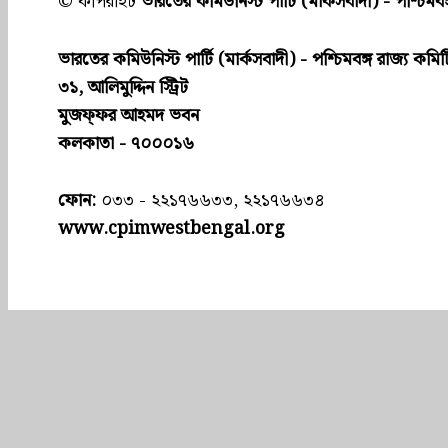
© কপিরাইট
ভারতের কমিউনিস্ট পার্টি (মার্কসবাদী) - পশ্চিমবঙ
ভারতের কমিউনিস্ট পার্টি (মার্কসবাদী) - পশ্চিমবঙ্গ রাজ্য কমিট
৩১, আলিমুদ্দিন স্ট্রিট
মুজফ্ফ‌র আহমদ ভবন
কলকাতা - ৭০০০১৬
ফোন:
০৩৩ - ২২১৭৬৬৩৩, ২২১৭৬৬৩৪
www.cpimwestbengal.org