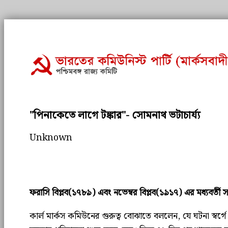
"পিনাকেতে লাগে টঙ্কার"- সোমনাথ ভটাচার্য্য
Unknown
ফরাসি বিপ্লব(১৭৮৯) এবং নভেম্বর বিপ্লব(১৯১৭) এর মধ্যবর্তী 
কার্ল মার্কস কমিউনের গুরুত্ব বোঝাতে বললেন, যে ঘটনা স্বর্গে 