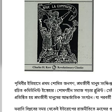
পৃথিবীর ইতিহাসে প্রথম শোষিত জনগণ, শ্রমজীবী মানুষ সংক্ষিপ্ত 
রচিত কমিউনিস্ট ইস্তেহার। শোষণহীন সমাজ গড়ার ব্লুপ্রিন্ট। সে
প্রতিষ্ঠিত হয় শ্রমজীবী মানুষের আন্তর্জাতিক সংগঠন। যা পরবর
ফরাসি বিপ্লবের সময় থেকেই ইউরোপের রাজনীতিতে ফ্রান্সের গ