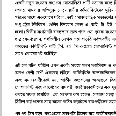
একটি নতুন সংগঠন কংগ্রেস সোস্যালিস্ট পার্টি গঠনের মধ্যে
ষড়যন্ত্র মামলায় অভিযুক্ত নেতৃ- স্থানীয় কমিউনিস্টদের মুক্ত
গঠনের সাথে একযোগে ঘটলো, তাই সমাজতান্ত্রিক মতাদর্শের প্
শুধু ট্রেড ইউনিয়ন- গুলির বিদ্যমান কেন্দ্র এ. আই. টি. 
হলো। দ্বিতীয় সংগঠনটি রাজ্যস্তরে দ্রুত গড়ে ওঠা কৃষক সংগঠন
ছাত্র ফেডারেশন, প্রগতিশীল লেখক সংঘ প্রভৃতি সর্বভারতীয় 
ভারতের কমিউনিস্ট পার্টি (সি. এস. পি-কংগ্রেস সোস্যালিস্ট
সাথে একযোগেই ঘটেছিল।
এই সব ঘটনা ঘটছিল এমন একটা সময়ে যখন ফ্যাসিবাদ ও নতুন যু
আরও বেশী বেশী ঐক্যবদ্ধ হচ্ছিল। কমিউনিস্ট আন্তর্জাতিকের সপ
এবং সমাজবাদীদেরই নয়, জাতীয় কংগ্রেসের অভ্যন্তরে বির
সোশ্যালিস্ট এবং কংগ্রেসের বামপন্থী জাতীয়তাবাদীদের এক যু
করতে সফল হয়েছিল। এরা সংখ্যায় কম হলেও, সাধারণ সংস্থা
ব্রিটিশ কর্তৃপক্ষের সঙ্গে আসন্ন কঠিন লড়াইতে বামপন্থীদের 
পর পর তিন বছর, কংগ্রেসের সভাপতি ছিলেন বাম জাতীয়তাব