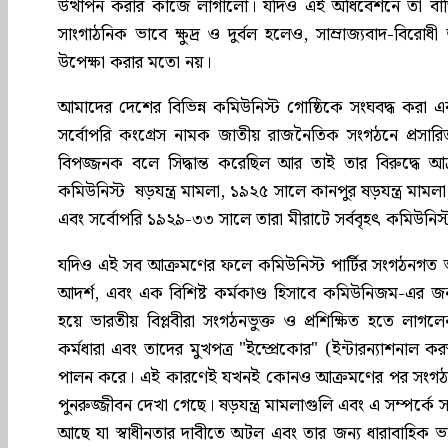
উত্থাপন করার কাজে লাগালো। যদিও এই অধিবেশনে তা বাতি
সাংগাঠনিক ভাবে ক্ষুদ্র ও দুর্বল হলেও, সাম্রাজ্যবাদ-বি
উপেক্ষা করার মতো নয়।
আমাদের দেশের বিভিন্ন কমিউনিস্ট গোষ্ঠিকে সংঘবদ্ধ করা 
সর্বোপরি কংগ্রেস নামক জাতীয় রাজনৈতিক সংগঠনে প্রসারিত 
বিপজ্জনক বলে সিদ্ধান্ত করেছিল আর তাই তার বিরুদ্ধে
কমিউনিস্ট ষড়যন্ত্র মামলা, ১৯২৫ সালে কানপুর ষড়যন্ত্র ম
এবং সর্বোপরি ১৯২৯-৩৩ সালে তারা মীরাটে সর্ববৃহৎ কমিউনিস্ট 
যদিও এই সব আক্রমণের ফলে কমিউনিস্ট পার্টির সংগঠনগত ভাবে জ
আদর্শ, এবং এক বিশিষ্ট কর্মকাণ্ড হিসাবে কমিউনিজম-এর জন
হয়ে ভারতীয় বিপ্লবীরা সংগঠনভুক্ত ও প্রশিক্ষিত হতে লাগ
কর্মধারা এবং তাদের মুখপত্র "ইম্প্রেকোর" (ইন্টারন্যাশনাল কর
পালন করে। এই কারণেই যখনই কোনও আক্রমণের পর সংগঠন সাময
পুনরুজ্জীবন দেখা গেছে। ষড়যন্ত্র মামলাগুলি এবং এ সম্পর্ক
আছে যা স্বাধীনতার দাবীতে অটল এবং তার জন্য ধারাবাহিক ভা