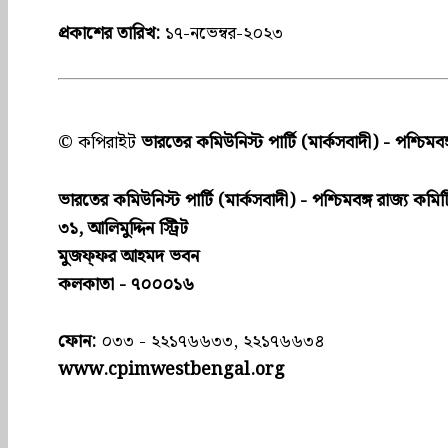
প্রকাশের তারিখ:
১৭-নভেম্বর-২০২৩
© কপিরাইট
ভারতের কমিউনিস্ট পার্টি (মার্কসবাদী) - পশ্চিমবঙ
ভারতের কমিউনিস্ট পার্টি (মার্কসবাদী) - পশ্চিমবঙ্গ রাজ্য কমিট
৩১, আলিমুদ্দিন স্ট্রিট
মুজফ্ফ‌র আহমদ ভবন
কলকাতা - ৭০০০১৬
ফোন:
০৩৩ - ২২১৭৬৬৩৩, ২২১৭৬৬৩৪
www.cpimwestbengal.org