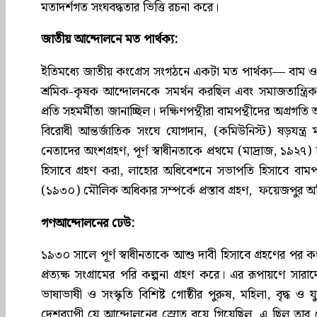
মতাদর্শগত সংঘবদ্ধতার ভিত্তি রচনা করে।
জাতীয় আন্দোলনে মত পার্থক্য:
ইতিমধ্যে জাতীয় কংগ্রেস সংগঠনে একটা মত পার্থক্য— বাম ও দক্
শ্রমিক-কৃষক আন্দোলনকে সমর্থন করছিল এবং সমাজতান্ত্রিক সো
প্রতি সহমর্মীতা জানাচ্ছিল। দক্ষিণপন্থীরা বামপন্থীদের অগ্র
বিরোধী আন্তর্জাতিক সংঘে যোগদান, (কমিউনিস্ট) ষড়যন্ত্র
নেতাদের অংশগ্রহণ, পূর্ণ স্বাধীনতাকে প্রথমে (মাদ্রাজ, ১৯২
হিসাবে গ্রহণ করা, লাহোর অধিবেশনে সভাপতি হিসাবে বামপন্
(১৯৩০) মৌলিক অধিকার সম্পর্কে প্রস্তাব গ্রহণ, ফয়েজপুর অধি
গণআন্দোলনের ঢেউ:
১৯৩০ সালে পূর্ণ স্বাধীনতাকে আশু দাবী হিসাবে গ্রহণের পর কংগ
প্রত্যক্ষ সংগ্রামের পরি কল্পনা গ্রহণ করে। এর রূপায়ণে
ভাষাভাষী ও সংস্কৃতি বিশিষ্ট গোষ্ঠীর পুরুষ, মহিলা, বৃ
দেশব্যাপী যে আন্দোলনের স্রোত বয়ে গিয়েছিল, এ ছিল তার 