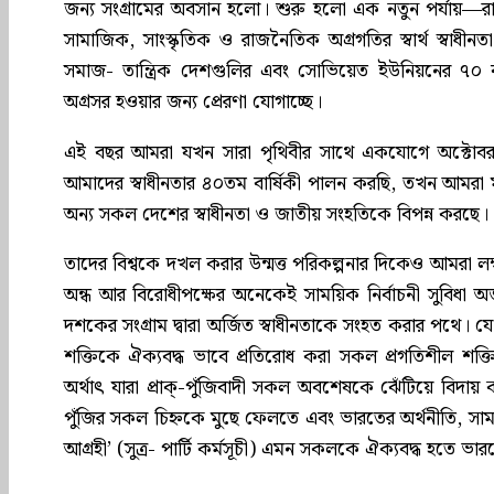
জন্য সংগ্রামের অবসান হলো। শুরু হলো এক নতুন পর্যায়—রা
সামাজিক, সাংস্কৃতিক ও রাজনৈতিক অগ্রগতির স্বার্থ স্বাধীনত
সমাজ- তান্ত্রিক দেশগুলির এবং সোভিয়েত ইউনিয়নের ৭০ 
অগ্রসর হওয়ার জন্য প্রেরণা যোগাচ্ছে।
এই বছর আমরা যখন সারা পৃথিবীর সাথে একযোগে অক্টোবর ব
আমাদের স্বাধীনতার ৪০তম বার্ষিকী পালন করছি, তখন আমরা মার্ক
অন্য সকল দেশের স্বাধীনতা ও জাতীয় সংহতিকে বিপন্ন করছে।
তাদের বিশ্বকে দখল করার উন্মত্ত পরিকল্পনার দিকেও আমরা লক
অন্ধ আর বিরোধীপক্ষের অনেকেই সাময়িক নির্বাচনী সুবিধা অর
দশকের সংগ্রাম দ্বারা অর্জিত স্বাধীনতাকে সংহত করার পথে। যে
শক্তিকে ঐক্যবদ্ধ ভাবে প্রতিরোধ করা সকল প্রগতিশীল শক্তি
অর্থাৎ যারা প্রাক্-পুঁজিবাদী সকল অবশেষকে ঝেঁটিয়ে বিদায় ক
পুঁজির সকল চিহ্নকে মুছে ফেলতে এবং ভারতের অর্থনীতি, 
আগ্রহী’ (সুত্র- পার্টি কর্মসূচী) এমন সকলকে ঐক্যবদ্ধ হতে ভারত