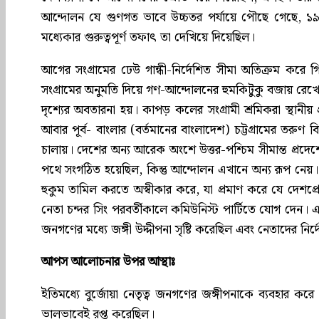
আন্দোলন যে গুণগত ভাবে উচ্চতর পর্যায়ে পৌছে গেছে, ১৯২০-
মধ্যেকার গুরুত্বপূর্ণ তফাৎ তা দেখিয়ে দিয়েছিল।
আগের সংগ্রামের ঢেউ গান্ধী-নির্দেশিত সীমা অতিক্রম করে গি
সংগ্রামের অনুমতি দিয়ে গণ-আন্দোলনের হুমকিটুকু বজায় রেখেছি
দৃশ্যের অবতারনা হয়। কাপড় কলের সংগ্রামী শ্রমিকরা স্থানী
আবার পূর্ব- বাংলার (বর্তমানের বাংলাদেশ) চট্টগ্রামের তরুণ ব
চালায়। দেশের অন্য আরেক অংশে উত্তর-পশ্চিম সীমান্ত প্রদেশে 
পথে সংগঠিত হয়েছিল, কিন্তু আন্দোলন এখানে অন্য রূপ নেয়
হুকুম তামিল করতে অস্বীকার করে, যা প্রমাণ করে যে দেশপ্রেম
নেতা চন্দর সিং পরবর্তীকালে কমিউনিস্ট পার্টিতে যোগ দেন।
জনগণের মধ্যে জঙ্গী উদ্দীপনা সৃষ্টি করেছিল এবং নেতাদের নির্দ
আপস আলোচনার উপর আস্থাঃ
ইতিমধ্যে বুর্জোয়া নেতৃত্ব জনগণের জঙ্গীপনাকে ব্যবহার 
ভালভাবেই রপ্ত করেছিল।