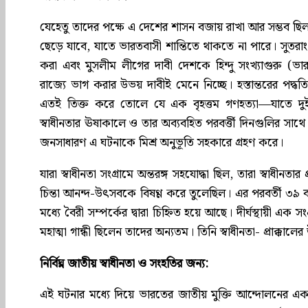
যেহেতু তাদের পক্ষে এ দেশের শাসন বজায় রাখা আর সম্ভব ছিল না
ছেড়ে যাবে, যাতে ভারতবাসী শান্তিতে থাকতে না পারে। সুতরাং
করা এবং মুসলীম লীগের দাবী দেশকে হিন্দু সংখ্যাগুরু (ভারত
রাজ্যে ভাগ করার উভয় দাবীই মেনে নিচ্ছে। হস্তান্তরের পদ্ধতি 
এতই তিক্ত করে তোলে যে এক বৃহত্তম গণহত্যা—যাতে দুই স
স্বাধীনতার ঊষাকালে ও তার অব্যবহিত পরবর্ত্তী দিনগুলির সাথে 
জনসাধারণ এ ঘটনাকে মিশ্র অনুভূতি সহকারে গ্রহণ করে।
যারা স্বাধীনতা সংগ্রামে অন্তরঙ্গ সহযোদ্ধা ছিল, তারা স্বাধীন
চিন্তা আনন্দ-উৎসবকে বিষণ্ণ করে তুলেছিল। এর পরবর্তী ৩৯ বছর
মধ্যে বৈরী সম্পর্কের দ্বারা চিহ্নিত হয়ে আছে। দীর্ঘস্থায়ী এ
মহাত্মা গান্ধী ছিলেন তাদের অন্যতম। তিনি স্বাধীনতা- প্রাক্ক
নির্বিঘ্ন জাতীয় স্বাধীনতা ও সংহতির জন্য:
এই ঘটনার মধ্যে দিয়ে ভারতের জাতীয় মুক্তি আন্দোলনের এক