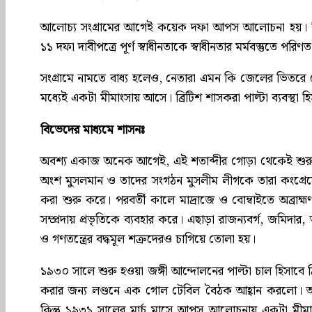
আলোচ্য সংগ্রামের আগেই কয়েক দফা আপস আলোচনা হয়। ব্র
১১ দফা দাবীপত্রে পূর্ণ স্বাধীনতাকে স্বাধীনতার মর্মবস্তুতে পরিণ
সংগ্রামে নামতে বাধ্য হলেও, নেতারা এমন কি জেলের ভি
মধ্যেই একটা মীমাংসায় আসে। ব্রিটিশ শাসকরা পাল্টা ব্যবস্থা 
বিভেদের মাধ্যমে শাসনঃ
অবশ্য একাজ অনেক আগেই, এই শতাব্দীর গোড়া থেকেই শুরু হয়ে
অংশ মুসলমান ও তাদের সংগঠন মুসলীম লীগকে তারা কংগ্রেসের জাত
করা শুরু করে। পরবর্তী কালে মাদ্রাজে ও বোম্বাইতে অব্রাহ্মণ
সম্প্রদায় প্রভৃতিকে ব্যবহার করে। এছাড়া রাজন্যবর্গ, জমিদার,
ও গণতন্ত্রের বদ্ধমূল শত্রুদেরও চাগিয়ে তোলা হয়।
১৯৩০ সালে শুরু হওয়া জঙ্গী আন্দোলনের পাল্টা চাল হিসাবে ব
করার জন্য লণ্ডনে এক গোল টেবিল বৈঠক আহ্বান করলো। আ
কিন্তু ১৯৩১ সালের মার্চ মাসে আপস আলোচনায় একটা মীমাং