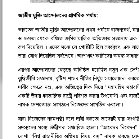
জাতীয় মুক্তি আন্দোলনের প্রাথমিক পর্যায়:
ভারতের জাতীয় মুক্তি আন্দোলনের প্রথম পর্যায়ে রাজন্যবর্গ, য
ও ক্ষমতা থেকে বঞ্চিত জমির মালিক অভিজাত সম্প্রদায় এক সা
রূপ দিয়েছিল । এদের মধ্যে যে গোষ্ঠীটি ছিল সর্ব্ববৃহৎ এবং যা
তারা যোগ দিয়েছিল সর্বশেষে। অংশগ্রহণকারীদের অনন্য সাধারণ বীর
এরপর আন্দোলনের নেতৃত্বে অধিষ্ঠিত হয়েছিল নতুন এক শ্রেণ
বুদ্ধিজীবি সম্প্রদায়, বৃটিশ শাসন নীতির নির্ঘুম সমালোচনা ক
দাবীর ক্ষেত্রে নম্র, এবং অস্তিত্বের দিক দিয়ে “মহামহিম মহার
একটি উদার ধনতান্ত্রিক রাষ্ট্রে পরিণত করার উপযোগী এবং রাজ
নামক দেশজোড়া সংগঠনে নিজেদের সংগঠিত করলো।
যারা নিজেদের নরমপন্থী বলে দাবী করতো তাদেরই দ্বারা সংগ
সদস্যদের মধ্যে উদ্দীপনা সঞ্চারিত হলো। “আবেদন-নিবেদন”-এ
লেখা “বিশ্ব রাজনীতির অগ্নিময় বিষয় বস্তু” নামক প্রবন্ধ