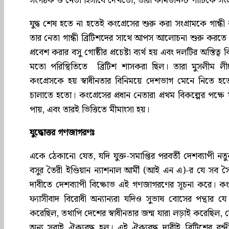
সংগঠক ও নেতা হিসাবে দেখতো, তারা কমিউনিস্ট পার্টিকে সং
যুদ্ধ শেষ হতে না হতেই কংগ্রেসের শুরু করা সংগ্রামকে গান্ধী 
তার নেতা গান্ধী ব্রিটিশদের সাথে আপস আলোচনা শুরু করতে বা
প্রবেশ করার বসু গোষ্ঠীর প্রচেষ্টা ব্যর্থ হয় এবং দলটির অস্তি
মতো পরিস্থিতিতে ব্রিটিশ শাসকরা ছিল। তারা মুসলীম লীগে
কংগ্রেসকে হয় স্বাধীনতার বিনিময়ে দেশভাগ মেনে নিতে হ
চালাতে হতো। কংগ্রেসের প্রধান নেতারা প্রথম বিকল্পের পক্ষে
পায়, এবং তারই ভিত্তিতে মীমাংসা হয়।
যুদ্ধোত্তর গণজাগরণঃ
একে ঠেকানো যেত, যদি যুক্ত-সমাপ্তির পরবর্তী দেশব্যাপী ন
বসুর তৈরী ইণ্ডিয়ান ন্যাশনাল আর্মী (আই এন এ)-র যে সব সৈ
দাবীতে দেশব্যাপী বিক্ষোভ এই গণজাগরণের সূচনা করে। কংগ্
ফ্যাসীবাদ বিরোধী অন্যান্যরা যদিও সুভাষ বোসের পন্থার 
করেছিল, তথাপি দেশের স্বাধীনতার জন্ম যারা লড়াই করেছিল
অন্য সবাই ঐক্যবদ্ধ হল। এই ঐক্যবদ্ধ দাবীই ব্রিটিশের বন্দ