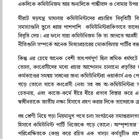
একদিকে কমিউনিজম আর অন্যদিকে গান্ধীবাদ ও বোমার উপর অন্
মীরাট ষড়যন্ত্র মামলার কমিউনিস্টদের প্রচারিত বিবৃতিটি 
সমস্যাগুলি তুলে ধরার পাশপাশি কমিউনিস্টরাকিভাবে তাদ
বিবৃতি দেয়। এর ফলে যারা কমিউনিজম কি তা জানতে আগ্রহী ছ
নীতিগুলি সম্পর্কে অনেক মিথ্যাপ্রচারের মোকাবিলায় পার্টির বক্ত
কিন্তু এর চেয়ে অনেক বেশী তাৎপর্যপূর্ণ ছিল শ্রমিক ধর্মঘট
তোলা, কংগ্রেসীদের মধ্যে প্রচার আন্দোলন চালানো প্রভৃতির 
কর্মকাণ্ডের সমন্বয় সাধনের জন্য কমিউনিস্টরা ওয়ার্কার্স এণ্
গড়ে তোলে যাতে কংগ্রেসী নেতা সহ বহু অ-কমিউনিস্টরা সক্
চেতনায়, এবং কাজে-কর্মে ধীরে ধীরে প্রভাব বিস্তার করে এব
স্বাধীনতাকে জাতীয় লক্ষ্য হিসাবে গ্রহণ করার দিকে তাদেরকে ক্র
বহু শ্রেণী নিয়ে গড়া নিয়মানুগ পথে চলা সংগঠনের সমান্তরালভ
হিসাবে কমিউনিস্ট পার্টি নিজেকে গড়ে তোলে। অস্পৃশ্যতার ম
পরিপ্রেক্ষিতকে কেন্দ্র করে রচিত এক খসড়া কর্মসূচীও গ্