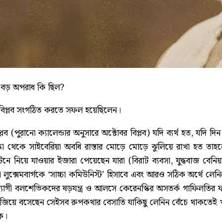
বড় অপরাধ কি ছিল?
ক বিপ্লব সংগঠিত করতে সফল হয়েছিলেন।
বিপ্লব (পুরানো ক্যালেন্ডার অনুসারে অক্টোবর বিপ্লব) যদি ব্যর্থ হত, 
 থেকে সাইবেরিয়া অবধি রাস্তার মোড়ে মোড়ে ঝুলিয়ে রাখা হত তাহলেই ত
নে নিয়ে যাওয়ার ইজারা পেয়েছেন যারা (বিরাট ব্যবসা, যুদ্ধবাজ ব
া লুক্সেমবার্গকে ‘সাচ্চা কমিউনিস্ট’ হিসাবে এবং আরও সঠিক অর্থে লেন
্যোগী বলশেভিকদের ষড়যন্ত্র ও আলসে কেরেনস্কির অসতর্ক গাফিলতির 
জিয়ে বসেছেন সেইসব রুপকথার বেসাতি যাকিছু লেনিন বেঁচে থাকতেই খ
কে।