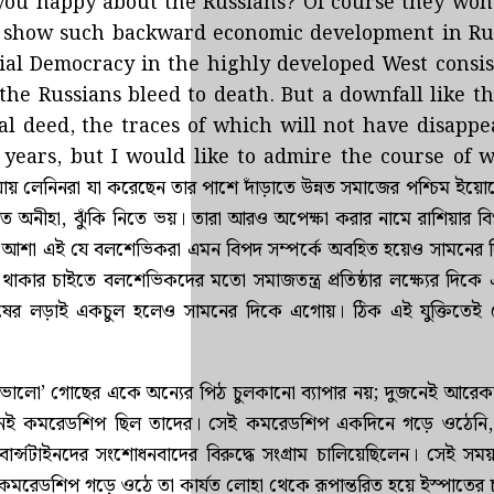
ছেন- ‘Are you happy about the Russians? Of course they won
cs show such backward economic development in Ru
cial Democracy in the highly developed West consis
the Russians bleed to death. But a downfall like th
ical deed, the traces of which will not have disapp
years, but I would like to admire the course of w
নিনরা যা করেছেন তার পাশে দাঁড়াতে উন্নত সমাজের পশ্চিম ইয়োর
য়ত অনীহা, ঝুঁকি নিতে ভয়। তারা আরও অপেক্ষা করার নামে রাশিয়ার বি
ার আশা এই যে বলশেভিকরা এমন বিপদ সম্পর্কে অবহিত হয়েও সামনের 
াকার চাইতে বলশেভিকদের মতো সমাজতন্ত্র প্রতিষ্ঠার লক্ষ্যের দিকে 
মানুষের লড়াই একচুল হলেও সামনের দিকে এগোয়। ঠিক এই যুক্তিতেই
ি ভালো’ গোছের একে অন্যের পিঠ চুলকানো ব্যাপার নয়; দুজনেই আরে
মনই কমরেডশিপ ছিল তাদের। সেই কমরেডশিপ একদিনে গড়ে ওঠেনি
র্ন্সটাইনদের সংশোধনবাদের বিরুদ্ধে সংগ্রাম চালিয়েছিলেন। সেই সময়
কমরেডশিপ গড়ে ওঠে তা কার্যত লোহা থেকে রূপান্তরিত হয়ে ইস্পাতের চ