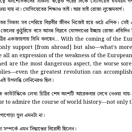
ৃত্বে বলশেভিকদের সাফল্য স্বত্বেও পরের দিকে সোভিয়েত ইউনয়ন গ
য়া যায় না। সোভিয়েতের শিক্ষাও তাই। আর তাই রোজা লুক্সেমবার্গ।
তের ভিন্নতা সব পেরিয়ে বিপ্লবীর জীবন নিজেই হয়ে ওঠে এপিক। সেই 
েলের কুঠুরিতে বসে আসন্ন বিপ্লবে যোগদানের ইচ্ছায় রোজা প্রতিদি
েখা চিঠির একজায়গায় তিনি বলছেন... With the coming of t
 only support [from abroad] but also—what’s mor
e all an expression of the weakness of the European
hed are the most dangerous aspect, the worse sore 
plies—even the greatest revolution can accomplish 
ই উপলব্ধি লেনিনেরও ছিল।
যুইজি কাউটস্কিকে লেখা চিঠির শেষ অংশটি আরেকবার দেখে নেওয়
ike to admire the course of world history—not only 
 আগাগোড়া ভুল এমনটা না।
সম্পর্কে এমন সিদ্ধান্তের বিরোধী ছিলেন।