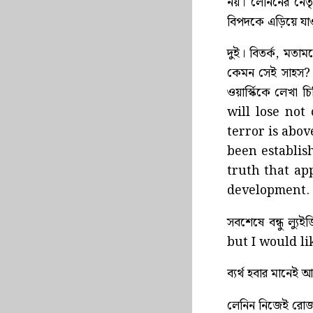
নয়। লেনিনের নেত
বিপদকে এড়িয়ে যাও
দুই। বিতর্ক, মতাম
কেমন সেই সাহস? জ
ওয়ার্স্কিকে ল
will lose not
terror is abov
been establis
truth that ap
development. এ
সবশেষে বন্ধু ল্
but I would l
ব্যর্থ হবার মানেই
লেনিন নিজেই রোজা 