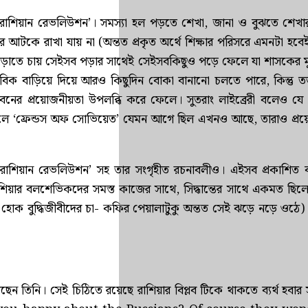
‘রাশিয়ান রেভলিউশন’। সমস্যা হল পড়তে শেখা, জানা ও বুঝতে শেখা
আটকে রাখা যায় না (অন্তত প্রকৃত অর্থে শিক্ষার পরিসরে এমনটা হবে
া পড়াতে চায় সেইসব পড়ার সাথেই সেইসবকিছুও পড়ে ফেলে যা শাসকের
াবিক বাড়িয়ে দিয়ে আরও কিছুদিন বোকা বানানো চলতে পারে, কিন্তু 
বনের প্রয়োজনীয়তা উপলব্ধি করে ফেলে। সুতরাং লাইব্রেরী বলেও য
না হলে ‘ফ্রেন্ডস অফ সোভিয়েত’ যেমন আগে ছিল এখনও আছে, তারাও প্র
 ‘রাশিয়ান রেভলিউশন’ সহ তার সংগৃহীত রচনাবলীও। এইসব প্রকাশিত ব
াশিয়ার বলশেভিকদের সমস্ত কাজের সাথে, সিদ্ধান্তের সাথে একমত ছিল
না হোক বুদ্ধিজীবীদের চা- কফির পেয়ালাটুকু অন্তত সেই ঝড়ে নড়ে ওঠ
ছেন তিনি। সেই চিঠিতে রয়েছে রাশিয়ার বিপ্লব টিকে থাকতে ব্যর্থ হবার সম