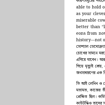
কারণসমূহের পর্য
able to hold 
as your cleve
miserable cow
better than “
eons from now
history—not only
সোশ্যাল ডেমোক্র্য
চোখের সামনে মরতে
এগিয়ে যাবেন। আরও
গিয়ে মৃত্যুই শ্
জনসাধারণের এক বি
ভি আই লেনিন ও রো
মতামত, কাজের ত
প্রেক্ষিত ছিল। কম
কাউটস্কিও তাদের স