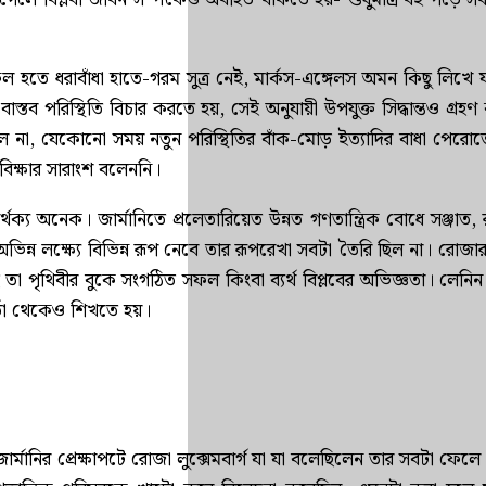
হতে ধরাবাঁধা হাতে-গরম সুত্র নেই, মার্কস-এঙ্গেলস অমন কিছু লিখে 
্তব পরিস্থিতি বিচার করতে হয়, সেই অনুযায়ী উপযুক্ত সিদ্ধান্তও গ্রহ
লে না, যেকোনো সময় নতুন পরিস্থিতির বাঁক-মোড় ইত্যাদির বাধা পেরোত
শ্ববিক্ষার সারাংশ বলেননি।
র্থক্য অনেক। জার্মানিতে প্রলেতারিয়েত উন্নত গণতান্ত্রিক বোধে সঞ্জাত, র
্ন লক্ষ্যে বিভিন্ন রূপ নেবে তার রূপরেখা সবটা তৈরি ছিল না। রোজা
া পৃথিবীর বুকে সংগঠিত সফল কিংবা ব্যর্থ বিপ্লবের অভিজ্ঞতা। লেন
তা থেকেও শিখতে হয়।
জার্মানির প্রেক্ষাপটে রোজা লুক্সেমবার্গ যা যা বলেছিলেন তার সবটা ফেলে