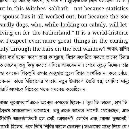
ালোচনা- হ্যাঁ সম্ভাব্য কারণ, নিশ্চিত না। ল্যুইজি’কে তিনি বল
out in this Witches’ Sabbath—not because statisti
r spouse has it all worked out, but because the So
ardly dogs, who, while looking on calmly, will let 
living on for the Fatherland.” It is a world-histor
. I expect even more great things in the coming 
 through the bars on the cell window’! অর্থাৎ রাশিয়ায় লে
াটরা ব্যর্থ হবেন কারণ তারা কাপুরুষ, বিপ্লব সংগঠিত করতে তাদের চিরা
 দেবেন, তবু কিছু করতে এগিয়ে আসবেন না। শেষে জুড়ে দিচ্ছেন ত
 বলছেন পিতৃভূমি রক্ষার অজুহাত তুলে বিপ্লব সংগঠিত না করে বেঁচে থ
রেয়, কেননা তাতে ইতিহাসের পাতায় নতুন উদাহরণ তৈরি হয়, শোষিত 
রাট অংশকে বিপ্লবের পক্ষে সমবেত করেছিলেন।
জা লুক্সেমবার্গ একে অন্যের কমরেড ছিলেন। ‘তুম ভি ভালো, হাম ভ
ীব্রতম সমালোচনা করেছেন- তবু একে অন্যের পাশেই থেকেছেন, এ
িউনিস্ট আন্তর্জাতিকই হল সেই প্রেক্ষাপট, লেনিন এবং রোজা দুজনেই বা
াথেই ছিলেন, পরে তিনি শিবির বদলে ফেলেন। সংগ্রামের মধ্যে দিয়ে যে 