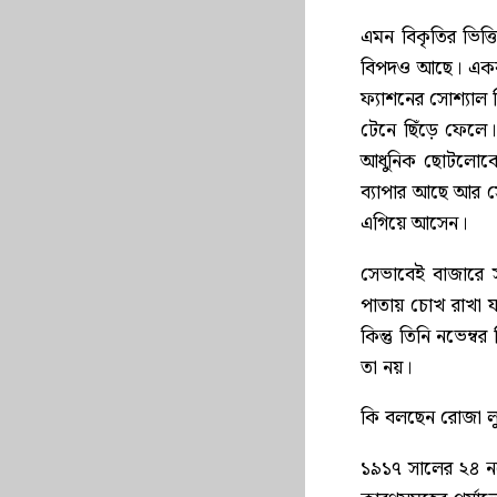
এমন বিকৃতির ভিত্
বিপদও আছে। একবার 
ফ্যাশনের সোশ্যাল 
টেনে ছিঁড়ে ফেলে।
আধুনিক ছোটলোকেরা
ব্যাপার আছে আর সে
এগিয়ে আসেন।
সেভাবেই বাজারে স
পাতায় চোখ রাখা য
কিন্তু তিনি নভেম্
তা নয়।
কি বলছেন রোজা লুক
১৯১৭ সালের ২৪ নভেম