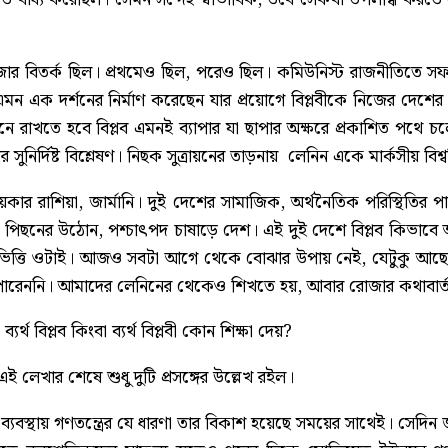
র বিতর্ক ছিল। প্রথমেও ছিল, পরেও ছিল। কমিউনিস্ট রাজনীতিতে সফল 
ন এক দর্শনের নির্মাণ করেছেন যার প্রয়োগে বিপ্লবীকে নিজের দেশের বাস
 মনে রাখতে হবে বিপ্লব এমনই ব্যাপার যা ছাপার অক্ষরে প্রকাশিত পথে চ
িতির সুনির্দিষ্ট বিশ্লেষণ। নিছক সুত্রায়নের তাড়নায় লেনিন একে মার্কসীয় বি
সময়কার রাশিয়া, জার্মানি। দুই দেশের সামাজিক, অর্থনৈতিক পরিস্থিতির পা
ছনের উঠোন, পশ্চাৎপদ চাষাড়ে দেশ। এই দুই দেশে বিপ্লব কিভাবে অভিন
 ভিত্তি ওটাই। আজও সবটা আগে থেকে বোঝার উপায় নেই, যেটুকু আছে ত
পারেননি। আমাদের লেনিনের থেকেও শিখতে হয়, আবার রোজার কথাবার্
র্থ বিপ্লব কিংবা ব্যর্থ বিপ্লবী কোন শিক্ষা দেয়?
 লেখার শেষে শুধু দুটি প্রসঙ্গের উল্লেখ রইল।
ব্যবস্থায় গণতন্ত্রের যে ধারণা তার বিকাশ হয়েছে সময়ের সাথেই। সেদিন 