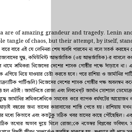
Russia are of amazing grandeur and tragedy. Lenin an
e tangle of chaos, but their attempt, by itself, stan
 বারে এই যে লেনিনরা শেষ অবধি পারবেন না বলে সতর্ক করছেন 
যবাদের যুদ্ধ, কমিউনিস্ট আন্তর্জাতিক (৩য় আন্তর্জাতিক)-র বাসলে কং
্ষার নামে শ্রমিকরা নিজেদের দেশের শাসক গোষ্ঠীর পক্ষে দাঁড়াবে না। এই
এগিয়ে নিয়ে যাওয়ার চেষ্টা করতে হবে। পরে রাশিয়া ও জার্মানির পার্টি
ক্র্যাটিক পার্টিগুলি) নিজেদের দেশের শাসক গোষ্ঠীর পক্ষ অবলম্বন ক
ি হল এটাই। জার্মানিতে রোজা এবং লিবনেখ্‌ট জার্মান সোশ্যাল ডেমোক্র
িশ্বযুদ্ধে জার্মানির শ্রমিকশ্রেনিকে সমবেত করে ব্যাপক ধর্মঘটের আয়োজন
আড়াই বছরের জন্য তাদের কারাবাসের শাস্তি পেতে হয়। রাশিয়ায় যখন 
ার মধ্যে কিভাবে এবং কতটুকু সঠিক খবর তাদের কাছে পৌঁছেছিল। এ
িক তথ্যের অভাব দুয়ে মিলে রোজা;কে নভেম্বর বিপ্লবের ভবিষ্যৎ স
গেলে বিপ্লবী জীবন সম্পর্কেও অবহিত থাকতে হয়- শুধুমাত্র বই পড়ে সব