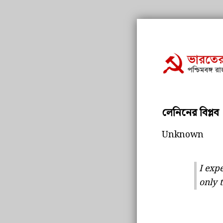
লেনিনের বিপ্লব
Unknown
I exp
only 