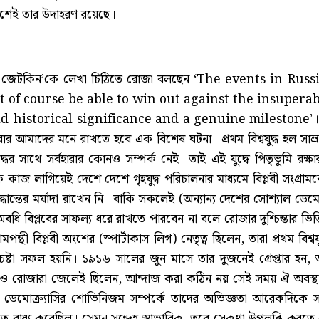
শেই তার উদাহরণ রয়েছে।
ারা জেটকিন’কে লেখা চিঠিতে রোজা বলছেন ‘The events in 
t of course be able to win out against the insuperabl
-historical significance and a genuine milestone’। বারে
 আমাদের মনে রাখতে হবে এক বিশেষ ঘটনা। প্রথম বিশ্বযুদ্ধ হল সাম্রাজ্
যুদ্ধের সাথে সর্বহারার কোনও সম্পর্ক নেই- তাই এই যুদ্ধে পিতৃভূমি রক
 কাজ লাগিয়েই দেশে দেশে গৃহযুদ্ধ পরিচালনার মাধ্যমে বিপ্লবী সংগ্রামকে 
ান্তের মর্যাদা রাখেন নি। বাকি সকলেই (অন্যান্য দেশের সোশ্যাল ডেমো
ি বিপ্লবের সাফল্য ধরে রাখতে পারবেন না বলে রোজার দুশ্চিন্তার ভিত্ত
ামপন্থী বিপ্লবী অংশের (স্পার্টাকাস লিগ) নেতৃত্ব ছিলেন, তারা প্রথম ব
রচেষ্টা সফল হয়নি। ১৯১৬ সালের জুন মাসে তার দুজনেই গ্রেপ্তার হন, 
নও রোজারা জেলেই ছিলেন, আন্দাজ করা কঠিন নয় সেই সময় ঐ অবস্থ
ল ডেমোক্র্যাসির শোভিনিজম সম্পর্কে তাদের অভিজ্ঞতা আরেকদিকে সঠ
 হতে বাধ্য করেছিল। সেমন সন্দেহ স্বাভাবিক, তবে সেকথা উপলব্ধি করতে 