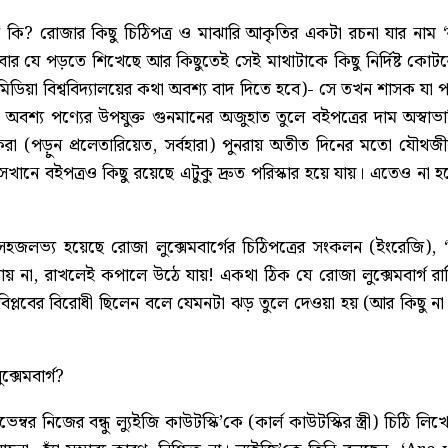
তি কি? রোজার কিছু চিঠিপত্র ও মাঝারি আকৃতির একটা রচনা যার নাম 
যে পড়তে শিখেছে আর কিছুতেই সেই মাথাটাকে কিছু নির্দিষ্ট কোটরে 
মিডিয়া বিশ্ববিদ্যালয়ের কথা অবশ্য বাদ দিতে হবে)- সে তখন শাসক য
 অবশ্য পণ্যের উপযুক্ত গুনমানের অজুহাত তুলে বইপত্রের দাম অস্বাভ
 (পড়ুন প্রলেতারিয়েত, সর্বহারা) পুনরায় অতীত দিনের মতো যৌথজী
খানে বইপত্রও কিছু রয়েছে এটুকু দ্রুত পরিস্কার হয়ে যায়। এতেও 
হজলভ্য হয়েছে রোজা লুক্সেমবার্গের চিঠিপত্রের সংকলন (ইংরেজি),
ায় না, রাখলেই কপালে উঠে যায়! একথা ঠিক যে রোজা লুক্সেমবার্গ র
বর বিপ্লবের বিরোধী ছিলেন বলে যেমনটা ঝড় তুলে দেওয়া হয় (আর কিছু 
্সেমবার্গ?
্বর নিজের বন্ধু ল্যুইজি কাউটস্কি’কে (কার্ল কাউটস্কির স্ত্রী) চিঠি লিখে