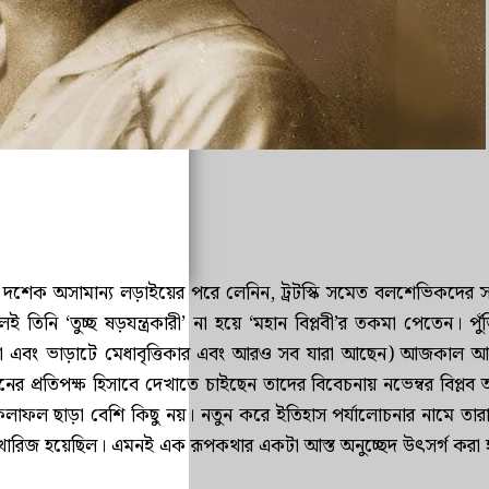
যদি দিন দশেক অসামান্য লড়াইয়ের পরে লেনিন, ট্রটস্কি সমেত বলশেভিকদের
িনি ‘তুচ্ছ ষড়যন্ত্রকারী’ না হয়ে ‘মহান বিপ্লবী’র তকমা পেতেন। পুঁ
েনিয়া এবং ভাড়াটে মেধাবৃত্তিকার এবং আরও সব যারা আছেন) আজকাল আ
িনের প্রতিপক্ষ হিসাবে দেখাতে চাইছেন তাদের বিবেচনায় নভেম্বর বিপ্ল
ফলাফল ছাড়া বেশি কিছু নয়। নতুন করে ইতিহাস পর্যালোচনার নামে তা
ারিজ হয়েছিল। এমনই এক রূপকথার একটা আস্ত অনুচ্ছেদ উৎসর্গ করা 