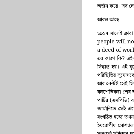
অর্জন করে। সব দে
আরও আছে।
১৯১৭ সালেই ক্ল
people will no
a deed of world
এর কারণ কি? এইবার
সিদ্ধান্ত হয়। এই 
পরিস্থিতির সুযোগকে
আর কেউই সেই সিদ্ধ
বলশেভিকরা শেষ অবধ
পার্টির (এসপিডি) ব
জার্মানিতে সেই প্
সংগঠিত হচ্ছে তখ
ইয়রোপীয় সোশ্যা
সম্পর্কে সন্দিহান