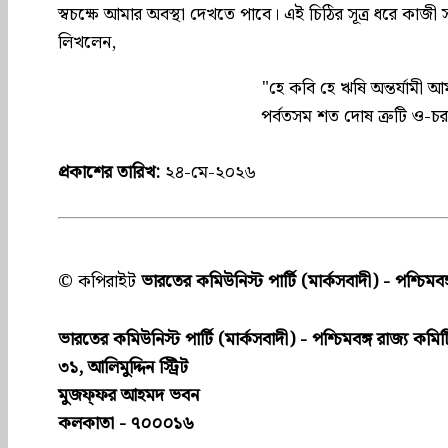
স্বচক্ষে আমার অবস্থা দেখতে পাবে। এই চিঠির সূত্র ধরে কাজ
লিখলেন,
"হে কবি হে ঋষি অন্তর্যামী আ
পর্বতসম শত দোষ ত্রুটি ও-
প্রকাশের তারিখ:
২৪-মে-২০২৬
© কপিরাইট
ভারতের কমিউনিস্ট পার্টি (মার্কসবাদী) - পশ্চিমবঙ
ভারতের কমিউনিস্ট পার্টি (মার্কসবাদী) - পশ্চিমবঙ্গ রাজ্য কমিট
৩১, আলিমুদ্দিন স্ট্রিট
মুজফ্ফ‌র আহমদ ভবন
কলকাতা - ৭০০০১৬