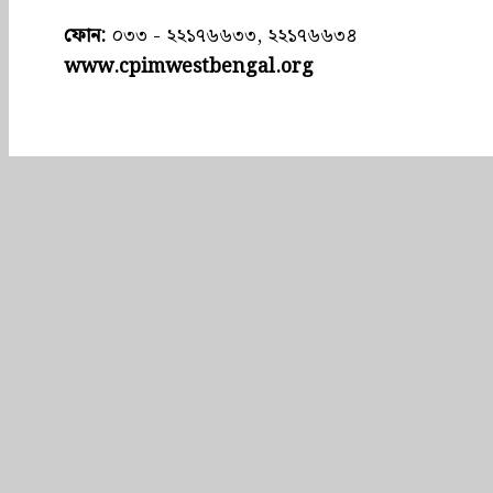
ফোন:
০৩৩ - ২২১৭৬৬৩৩, ২২১৭৬৬৩৪
www.cpimwestbengal.org