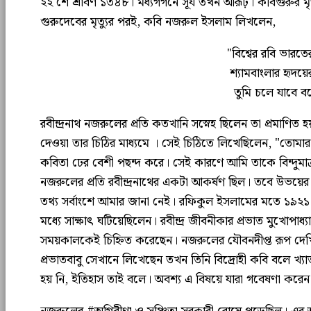
২২ শে শ্রাবণ ১৩৪৮। মধ‍্যগগনে সূর্য তখন আরূঢ়। কবিগুরুর ম
গুরুদেবের মৃত‍্যুর পরই, কবি নজরুল ইসলাম লিখলেন,
"বিশ্বের রবি ভারত
শ‍্যামবাংলার হৃদয়ে
তুমি চলে যাবে ব
রবীন্দ্রনাথ নজরুলের প্রতি কতখানি সস্নেহ ছিলেন তা প্রমাণি
দেওয়া তার চিঠির মাধ‍্যমে । সেই চিঠিতে লিখেছিলেন, "তো
কবিতা ঢের বেশী পছন্দ করে। সেই কারণে আমি তাকে বিন্দুমাত্
নজরুলের প্রতি রবীন্দ্রনাথের একটা আকর্ষণ ছিল। তবে উভয়ের
তথ‍্য সর্বাংশে আমার জানা নেই। রফিকুল ইসলামের মতে ১৯২১ 
মধ‍্যে সাক্ষাৎ ঘটিয়েছিলেন। রবীন্দ্র জীবনীকার প্রভাত মুখোপ
সময়কালকেই চিহ্নিত করেছেন। নজরুলের যৌবনদীপ্ত রূপ দেখ
প্রভাতবাবু সেখানে লিখেছেন তখন তিনি বিদ্রোহী কবি বলে খ‍্যা
হয় নি, ইতিহাস তাই বলে। অবশ‍্য এ বিষয়ে যারা গবেষণা করে