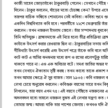
কাজী সাহেব জোড়াসাঁকো ঠাকুরবাড়ি গেলেন। সেখানে পৌঁছে 
দিলেন। ঠাকুর বললেন, ষাঁড়ের মতো চেঁচাচ্ছ কেন? উপরে 
তারপর বাচিক ভঙ্গিতে শোনালেন সেই কবিতা। কবিতা শুনে গুরু
একদিন বিশ্ববিখ্যাত কবি হবে। পরবর্তীতে ২২শে ফেব্রুয়ারি তাঁর 
করলেন। তখন নজরুল ইসলাম জেলে। তাঁর সম্পাদনায় ধূমকেতু
তিনি অভিযুক্ত। ব্রাহ্মসমাজে এই নিয়ে হলো তীব্র প্রতিক্রিয়া
কাউকে উৎসর্গ করার রেওয়াজ ছিল না। ঠাকুরবাড়ির সভায় কব
গীতিনাট্য উৎসর্গ করেছি এবং উৎসর্গ পত্রে তাঁকে কবি বলে অ
কাট কাট এ অসির ঝনঝনার মধ্যে রূপ ও রসের প্রলেপটুকু হার
থাকতে পারে না। এও এক অবিচার বটে। সমগ্ৰ জাতির অন্তর য
তখন সেখানে ঐক‍্যতান সৃষ্টি করছ। তখন কাব‍্যে তাকে প্র
তখন আমার ক্ষেত্রে ঐ সুর বাজত। সাল ১৯৩৫। কবি নজরুল কব
লেখা চেয়ে অনুরোধ করলেন। কবিগুরু বয়সের ভারে তখন কিছুটা 
লিখলেন, তার বয়স এখন ৭৫। এই বয়সে পৌঁছতে নজরুলের এখ
অদলবদল হতো তাহলে নজরুল বুঝত এই লেখার যন্ত্রণা কত। কব
তোমার জন্ম। আমরা থাকি তার পাশের জেলায়। কখনও যদি ঐ 