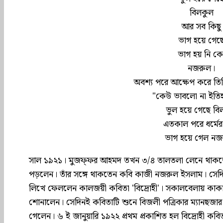
বিলকুল
আর সব কিছু
ভাগ হয়ে গেছ
ভাগ হয় নি ক
নজরুল।
অবশ‍্য পরে আক্ষেপ করে তি
"কেউ ভাবলো না ইতি
ভুল হয়ে গেছে বি
এতকাল পরে ধর্মের
ভাগ হয়ে গেল নজ
সাল ১৯২১। মুজফ্‌ফর আহমদ তখন ৩/৪ তালতলা লেনে থাকতেন। 
পড়লেন। তাঁর সঙ্গে থাকতেন কবি কাজী নজরুল ইসলাম। সেদিন
লিখে ফেললেন কালজয়ী কবিতা 'বিদ্রোহী'। সকালবেলায় কাকাবা
শোনালেন। সেদিন‌ই কবিতাটি শুনে বিজলী পত্রিকার ম‍্যানছজার অবি
গেলেন। ৬ ই জানুয়ারি ১৯২২ প্রথম প্রকাশিত হল বিদ্রোহী কবি