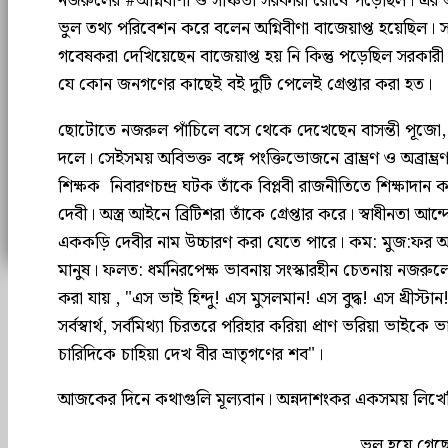
নজরুলের #অগ্নিবীণা ও সঞ্চিতা সরকারী রোষে পড়েছিল। এর অ
ভুল তথ‍্য পরিবেশন করে বলেন‌ অগ্নিবীণা বাজেয়াপ্ত হয়েছিল।
গবেষকরা দেখিয়েছেন বাজেয়াপ্ত হয় নি কিন্তু পড়েছিল সরকারী
যে কোন জনগণের কাছেই ব‌ই দুটি পেলেই গ্ৰেপ্তার করা হত।
ছোটোতে নজরুল পাঁচিলে বসে থেকে দেখেছেন বাসন্তী পূজো,
দলে। সেইসময় অবিভক্ত বঙ্গে পংক্তিভোজনে ব্রাম্ভ্রণ ও অব্রাম্ভ
শিক্ষক নিবারণচন্দ্র ঘটক তাঁকে বিপ্লবী রাজনীতিতে শিক্ষাদা
দেবী। অস্ত্র‌ আইনে ব্রিটিশরা তাঁকে গ্ৰেপ্তার করে। স্বাধীনতা আ
এককড়ি দেবীর নাম উচ্চারণ করা যেতে পারে। কম: মুজ:ফর 
মানুষ। ফলত: ধর্মনিরপেক্ষ ভাবনায় সংস্কারহীন চেতনায় নজরুল
করা যায় , "এস ভাই হিন্দু! এস মুসলমান! এস বুদ্ধ! এস খ্রীস্ট
সর্বস্বার্থ, সর্বমিথ‍্যা চিরতরে পরিহার করিয়া প্রাণ ভরিয়া ভ
চারিদিকে চাহিয়া দেখ বীর ভ্রাতৃগণের শব"।
আজকের দিনে কথাগুলি মূল‍্যবান। অন্নদাশংকর একসময় লিখে
ভুল হয়ে গেছ