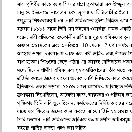
সারা পৃথিবীর কাছে বয়স্ক শিক্ষার প্রশ্নে ক্রূপস্কায়া এক উজ
চালু হয় ইউনেস্কো নাদেজদা কে. ক্রূপস্কায়া লিটারেসি প্রাইজ।
শুধুমাত্র শিক্ষাব্যবস্থাই নয়, নারী শ্রমিকদের দুর্দশা চিহ্নিত করে
যত্নবান। ১৮৮৯ সালে তিনি 'দ্যা উইমেন ওয়ার্কার' নামক একটি প
ধরেন, নারী শ্রমিকেরা তৎকালীন রাশিয়ায় পুরুষ শ্রমিকদের ত
অত্যন্ত অস্বাস্থ্যকর এবং অপরিচ্ছন্ন। 10 থেকে 12 ঘণ্টা পর্যন
স্বাস্থ্যের ওপর। কারখানায় কাজ করা নারী শ্রমিক এবং তাঁদের 
বাধ্য হতেন। শিশুদের বেড়ে ওঠায় এর ভয়াবহ নেতিবাচক প্রভাব প
মধ্যে ছিলেন গ্রামীণ শ্রমিক এবং গৃহ সহায়িকাদের। তাঁর মতে, ক
প্রতিষ্ঠা করলে তাঁদের মায়েরা অনেক বেশি নিশ্চিন্তে কাজ
ইতিবাচক প্রভাব পড়বে। ১৯০৮ সালে আমেরিকায় বিখ্যাত দর্জি শ
ক্রূপস্কায়া লিখেছিলেন, আটঘন্টা কাজ, স্বাস্থ্যকর ও পরিচ্ছ
পুস্তিকায় তিনি দাবি তুলেছিলেন, কর্মক্ষেত্রের নির্দিষ্ট কাজ
যাতে ঘরে ফিরেও তাঁদের কাজ করতে না হয়। তিনি ১২ সপ্তাহ মাত
তিনি লেখেন, নারী শ্রমিকদের অধিকার রক্ষায় প্রণীত আইনসমূহ য
কঠোর শাস্তির ব্যবস্থা গ্রহণ করা উচিত।