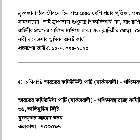
ক্রূপস্কায়া তাঁর জীবনে তিন হাজারেরও বেশি প্রচার পুস্তিকা, প্রবন
সামলেছেন। তাই ক্রূপস্কায়া শুধুমাত্র শিক্ষাবিজ্ঞানী নন, বরং রাশ
বাহিনীর সামনের সারিতে দাঁড়িয়ে থাকা এক ক্লান্তিহীন যোদ্ধা। সোভ
নারী নাদেজদার ভূমিকা অনস্বীকার্য।
প্রকাশের তারিখ:
১৫-নভেম্বর-২০২৫
© কপিরাইট
ভারতের কমিউনিস্ট পার্টি (মার্কসবাদী) - পশ্চিমবঙ
ভারতের কমিউনিস্ট পার্টি (মার্কসবাদী) - পশ্চিমবঙ্গ রাজ্য কমিট
৩১, আলিমুদ্দিন স্ট্রিট
মুজফ্ফ‌র আহমদ ভবন
কলকাতা - ৭০০০১৬