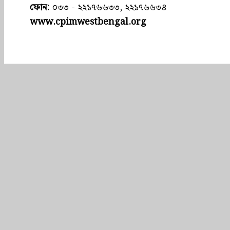
ফোন:
০৩৩ - ২২১৭৬৬৩৩, ২২১৭৬৬৩৪
www.cpimwestbengal.org