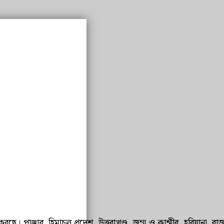
পাঞ্জাব, হিমাচল প্রদেশ, উত্তরাখণ্ড, জম্মু ও কাশ্মীর, হরিয়ানা, রাজস্