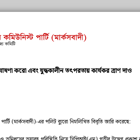
ঘোষণা করো এবং যুদ্ধকালীন তৎপরতায় কার্যকর ত্রাণ দাও
ার্টি (মার্কসবাদী)-এর পলিট ব্যুরো নিম্নলিখিত বিবৃতি জারি করেছে:
 ও ভূমিধসের ভয়াবহ পরিস্থিতি নিয়ে সিপিআই(এম) গভীর উদ্বেগ প্রকাশ করছে। 