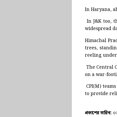
In Haryana, ab
In J&K too, 
widespread d
Himachal Prad
trees, standi
reeling under
The Central G
on a war-foot
CPI(M) teams a
to provide rel
প্রকাশের তারিখ:
০৬