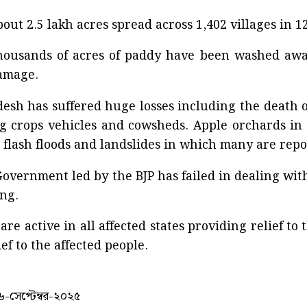
out 2.5 lakh acres spread across 1,402 villages in 1
thousands of acres of paddy have been washed away
amage.
esh has suffered huge losses including the death o
ng crops vehicles and cowsheds. Apple orchards in 
 flash floods and landslides in which many are repo
overnment led by the BJP has failed in dealing wit
ing.
re active in all affected states providing relief to t
ief to the affected people.
-সেপ্টেম্বর-২০২৫