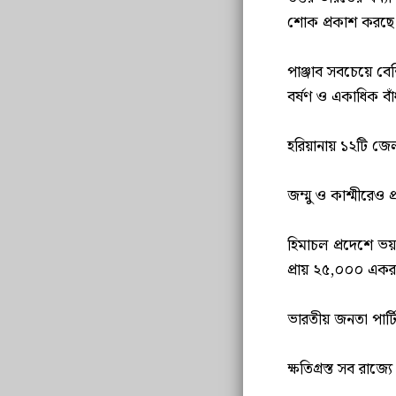
শোক প্রকাশ করছে
পাঞ্জাব সবচেয়ে বে
বর্ষণ ও একাধিক বা
হরিয়ানায় ১২টি জেলা
জম্মু ও কাশ্মীরেও 
হিমাচল প্রদেশে ভয়
প্রায় ২৫,০০০ একর 
ভারতীয় জনতা পার্ট
ক্ষতিগ্রস্ত সব রাজ্
........................