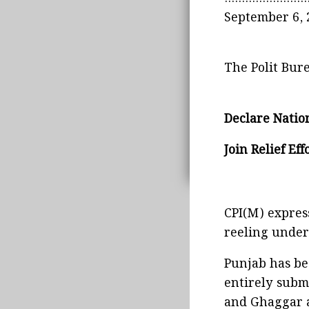
September 6, 
The Polit Bure
Declare Nation
Join Relief Ef
CPI(M) expres
reeling under 
Punjab has bee
entirely subm
and Ghaggar a