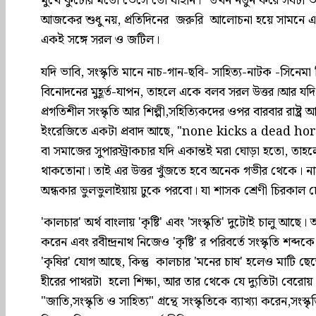
মুখে কুটোর মতো ভেসে তো যাইনি।" তখন নতুন করে সবটা ভা
আজকের শুধু নয়, প্রতিদিনের জরুরি আলোচনা হয়ে সামনে এসে 
একই সঙ্গে সরল ও জটিল।
যদি ভাবি, সংস্কৃতি মানে নাচ-গান-ছবি- সাহিত্য-নাটক -সিনেমা কি
বিনোদনের মুহূর্ত-যাপন, তাহলে একে বলব সরল উত্তর।আর যদি
প্রগতিশীল সংস্কৃতি আর শিল্পী,সহিত্যিকদের ওপর বারবার রাষ
ইংরেজিতে একটা প্রবাদ আছে, "none kicks a dead horse"
বা সমাজের সুপারস্ট্রাকচার যদি একান্তই মরা ঘোড়া হতো, তাহ
থাকতোনা। তাই এর উত্তর খুঁজতে হবে অনেক গভীর থেকে। না
অন্ধকার ভুলভুলাইয়ায় ঢুকে পরবো। যা শাসক শ্রেণী চিরকাল 
'কালচার' অর্থ বাংলায় 'কৃষ্টি' এবং 'সংস্কৃতি' দুটোই চালু আছে। 
করেন এবং রবীন্দ্রনাথ নিজেও 'কৃষ্টি' র পরিবর্তে সংস্কৃতি শব্দ
'কৃষির' যোগ আছে, কিন্তু কালচার 'মনের চাষ' হলেও মাটি
হীরের পাথরটা হলো শিক্ষা, আর তার থেকে যে দ্যুতিটা বেরোয় স
"জাতি,সংস্কৃতি ও সাহিত্য" গ্রন্থে সংস্কৃতিকে ব্যাখ্যা করেন,সংস