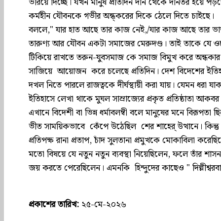
ভরিয়ে দিচ্ছে। যখন মানুষ প্রতিদিন দীন থেকে দীনতর হয়ে পড়ছে, 
কর্মহীন যৌবনকে গভীর অন্ধ্করের দিকে ঠেলে দিতে চাইছে
বললে," যার হাত আছে তার কাজ নেই,/যার কাজ আছে তার ভা
তারুণ্য আর যৌবন একটা সমাজের মেরুদণ্ড। তাই তাকে যে 
টিকিয়ে রাখতে তরুন-যুবসমাজ কে সমাজ বিমুখ করে অন্ধকার
সাজিয়ে আয়োজন করে চলেছে প্রতিদিন। দেশ বিদেশের ইতিহাস
দখল নিতে পারলে রাজত্বকে দীর্ঘস্থায়ী করা যায়। যেমন ধরা যাক,
ইতিহাসে লেখা থাকে মুঘল সাম্রাজ্যের প্রকৃত প্রতিষ্ঠাতা আকব
এখানে বিদেশী বা ভিন্ন ধর্মাবলম্বী বলে মানুষের মনে বিরূপতা ছি
ভীত সাময়িকভাবে কেঁপে উঠেছিল শের শাহের্ উত্থানে। কিন্
প্রতিপক্ষ রানা প্রতাপ, চাঁদ সুলতানা প্রমুখকে মোকাবিলা করেছি
মতো বিষয়ে যে নতুন নতুন ব্যবস্থা নিয়েছিলেন, ফলে তাঁর শাসন
জয় করতে পেরেছিলেন। এমনকি হিন্দুদের কাছেও " দিল্লীশ্বরব
প্রকাশের তারিখ:
২৫-মে-২০২৬