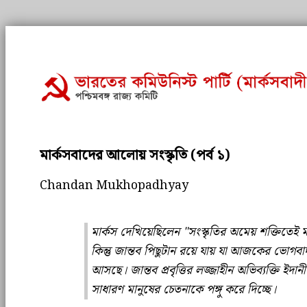
মার্কসবাদের আলোয় সংস্কৃতি (পর্ব ১)
Chandan Mukhopadhyay
মার্কস দেখিয়েছিলেন "সংস্কৃতির অমেয় শক্তিতেই ম
কিন্তু জান্তব পিছুটান রয়ে যায় যা আজকের ভোগব
আসছে। জান্তব প্রবৃত্তির লজ্জাহীন অভিব্যক্তি ইদা
সাধারণ মানুষের চেতনাকে পঙ্গু করে দিচ্ছে।