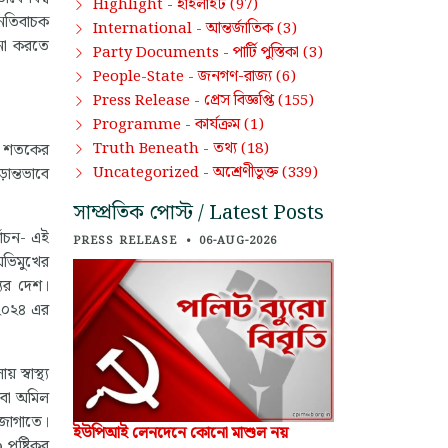
হাইলাইট
Highlight -
(97)
 নেতিবাচক
আন্তর্জাতিক
International -
(3)
চনা করতে
পার্টি পুস্তিকা
Party Documents -
(3)
জনগণ-রাজ্য
People-State -
(6)
প্রেস বিজ্ঞপ্তি
Press Release -
(155)
কার্যক্রম
Programme -
(1)
তথ্য
Truth Beneath -
(18)
িশ শতকের
অশ্রেণীভুক্ত
Uncategorized -
(339)
ান্তভাবে
সাম্প্রতিক পোস্ট / Latest Posts
বাচন- এই
PRESS RELEASE
•
06-AUG-2026
 অভিমুখের
যের দেশ।
২০২৪ এর
্বাস্থ্য
ষেবা অমিল
চ জোগাতে।
ইউপিআই লেনদেনে কোনো মাশুল নয়
 পুষ্টিকর