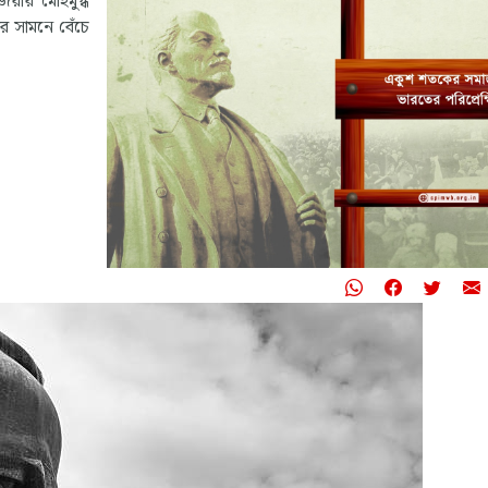
য়ায় মোহমুগ্ধ
 সামনে বেঁচে