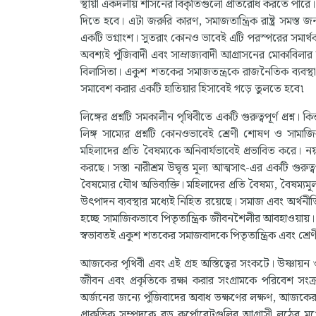
স্থায়ী একদলীয় শাসনের বিকৃতিগুলো প্রতিরোধ করতে পারে। 
দিতে হবে। এটা জরুরি কারণ, সমাজতান্ত্রিক রাষ্ট্র সমস্ত 
একটি ভগ্নাংশ। সুতরাং কোনও ভাবেই এটি পরস্পরের সমার্
অবশ্যই পুঁজিবাদী এবং সাম্রাজ্যবাদী আগ্রাসনের মোকাবিলার 
বিলাসিতা। একুশ শতকের সমাজতন্ত্রকে রাজনৈতিক ব্যবস্থ
সমাবেশ করার একটি হাতিয়ার হিসাবেই গড়ে তুলতে হবে৷
লিঙ্গের প্রশ্নটি সমকালীন পৃথিবীতে একটি গুরুত্বপূর্ণ প্রশ্ন। 
লিঙ্গ সাম্যের প্রশ্নটি কোনওভাবেই শ্রেণী শোষণ ও সামাজিক
মহিলাদের প্রতি বৈষম্যকে অনিবার্যভাবেই প্রভাবিত করে। নয
করছে। সস্তা নারীশ্রম উদ্বৃত্ত মূল্য আত্মসাৎ-এর একটি গুরুত্
বৈষম্যের যৌথ অভিব্যক্তি। মহিলাদের প্রতি বৈষম্য, বৈষম্যমূল
উৎপাদন ব্যবস্থার মধ্যেই নিহিত রয়েছে। সমাজ এবং অর্থনীতিত
হচ্ছে সামাজিকভাবে পিতৃতান্ত্রিক জীবনশৈলীর আবহাওয়ায়। 
স্বভাবতই একুশ শতকের সমাজবাদকে পিতৃতান্ত্রিক এবং শ্রেণী 
আজকের পৃথিবী এবং এই গ্রহ অস্তিত্বের সংকটে। উষ্ণায়ন ও
জীবন এবং প্রকৃতিকে রক্ষা করার সংগ্রামকে পরিবেশ সংক্রান
অর্জনের জন্যে পুঁজিবাদের অবাধ ভক্ষণের লক্ষণ, আজকের পৃথিব
প্রাকৃতিক সম্পদকে বড় কর্পোরেটগুলির আগ্রাসী লুঠের মুখ