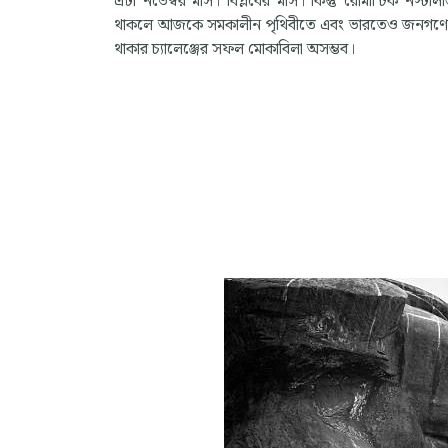
এটা নভেম্বর মাস। বিপ্লবের মাস। কিন্তু রোমান্টিক নস্টালজি
থাকলে আজকে সমকালীন পৃথিবীতে এবং ভারতেও জনগণের
থাকার চ্যালেঞ্জের সফল মোকাবিলা অসম্ভব।