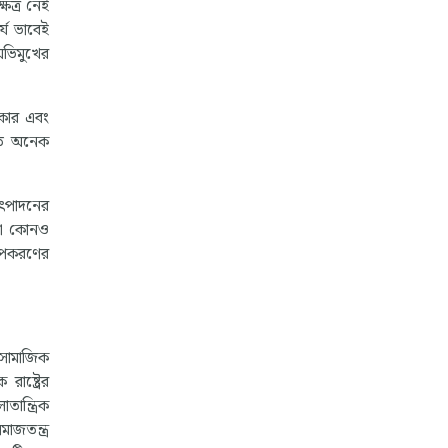
ষেত্র নেই
্য ভাবেই
 অভিমুখের
রকার এবং
িতি অনেক
উৎপাদনের
়া কোনও
 উপকরণের
 সামাজিক
াষ্ট্রের
ান্ত্রিক
াজতন্ত্র