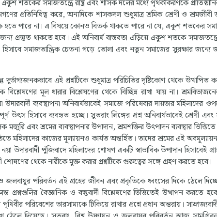
একুশ শতকের সমাজতন্ত্রে রাষ্ট্র এবং শাসক দলের মধ্যে পৃথকীকরণকে প্রাতিষ্ঠান
জনগণের প্রতিনিধিত্ব করে, অন্যদিকে শাসকদল শুধুমাত্র শ্রমিক শ্রেণী ও শ্রমজী
থক হতে পারে না। এ বিষয়ে কোনও বিতর্ক থাকতে পারে না যে, একুশ শতকের স
জন্য প্রস্তুত থাকতে হবে। এই অনিবার্য বাস্তবতা এড়িয়ে একুশ শতকে সমাজতন্ত্রে
া হিসাবে সমাজতান্ত্রিক চেতনা গড়ে তোলা এবং নতুন সমাজের সুরক্ষার জন্য
কিন্তু দুর্ভাগ্যজনকভাবে এই প্রশ্নটিকে শুধুমাত্র পরিচিতির দৃষ্টিকোণ থেকে উত্থাপিত ক
 বিশ্লেষণের মূল ধারার বিশ্লেষণের থেকে বিচ্ছিন্ন রাখা যায় না। শ্রমবিভাজনে
়া উদারবাদী ব্যবস্থাপনা অনিবার্যভাবেই সমাজে পরিষেবার দায়ভার মহিলাদের ওপর
বপূর্ণ উৎস হিসাবে ব্যবহৃত হচ্ছে। সুতরাং লিঙ্গের প্রশ্ন অনিবার্যভাবেই শ্রেণী এব
ক মজুরি এবং শ্রমের ব্যবস্থাপনার উপাদান, শ্রমশক্তির উৎপাদন ব্যবস্থার ভিত্তিতে 
ে মহিলাদের কাজের মূল্যায়নও কার্যত অন্তর্হিত। তাদের শ্রমের এই অবমূল্যায়ন ত
নয়া উদারবাদী পুঁজিবাদে মহিলাদের শোষণ একটি স্বাভাবিক উপাদান হিসাবেই গ্রাহ
শোষণের থেকে নারীকে মুক্ত করার প্রশ্নটিকে গুরুত্বের সঙ্গে গ্রহণ করতে হবে।
 জলবায়ুর পরিবর্তন এই গ্রহের জীবন এবং প্রকৃতিকে ধ্বংসের দিকে ঠেলে দিচ্ছে
্ত প্রশ্নগুলির বৈজ্ঞানিক ও বস্তুবাদী বিশ্লেষণের ভিত্তিতেই উত্থাপন করতে হব
ীর পরিবেশের ভারসাম্যকে টিকিয়ে রাখার প্রশ্নে প্রধান অন্তরায়। সাম্রাজ্যবাদী 
ে ঠেলে দিয়েছে। সুতরাং, বিশ্ব উষ্ণায়ন ও জলবায়ুর পরিবর্তন আজ সামগ্রিকভা