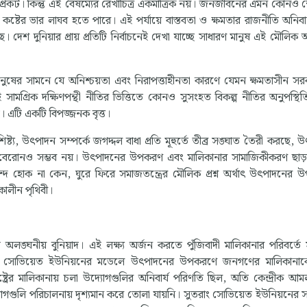
ও প্রকট। কিন্তু এই বৈষম্যের রেখাচিত্র একমাত্রিক নয়। জনজীবনের এমন কোনও ক্
কষ্টের ভার লাঘব হতে পারে। এই পর্যায়ে বাস্তবতা ও ক্ষমতার রাজনীতি অনিবার
 দেশ দুনিয়ার প্রায় প্রতিটি নির্বাচনেই দেখা যাচ্ছে সাধারণ মানুষ এই মৌলিক
ে মানুষের সামনে যে অনিশ্চয়তা এবং নিরাপত্তাহীনতা কারণে যেমন ক্ষমতাসীন স
এই সামগ্রিক দক্ষিণপন্থী নীতির ভিত্তিতে কোনও সুসংহত বিকল্প নীতির অনুপস্থ
ছে। এটি একটি বিপজ্জনক বৃত্ত।
্য, উৎপাদন সম্পর্কে জগদ্দল বাধা প্রতি মূহুর্তে তীব্র সঙ্ঘাত তৈরী করছে, 
 বেরোনও সম্ভব নয়। উৎপাদনের উপকরণ এবং মালিকানার সামাজিকীকরণ ছাড
্দ হোক না কেন, ঘুরে ফিরে সমাজতন্ত্রের মৌলিক প্রশ্ন অর্থাৎ উৎপাদনের
ালীন পৃথিবী।
ঘনীয় বুনিয়াদ। এই লক্ষ্য অর্জন করতে পুঁজিবাদী মালিকানার পরিবর্তে
ক ভাবে সোভিয়েত ইউনিয়নের মডেলে উৎপাদনের উপকরণে জনগণের মালিকানাকে র
রের মালিকানায় চলা উদ্যোগগুলির অনিবার্য পরিণতি ছিল, অতি কেন্দ্রীক আমলাত
যোগগুলি পরিচালনায় দৃশ্যমান করে তোলা যায়নি। সুতরাং সোভিয়েত ইউনিয়নের সম