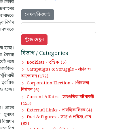
িক চেহারা
বী জনগণের
লেখক/কিওয়ার্ড
মাজবাদকে
র নির্মাণ
ে জনগণকে
রা হচ্ছে।
বিভাগ / Categories
র বৈষম্য
েই ন্যস্ত
পুস্তিকা
Booklets -
(5)
ং সামাজিক
প্রচার ও
Campaigns & Struggle -
পুঁজিবাদী
আন্দোলন
(172)
্বরান্বিত
পৌরসভা
Corporation Election -
্য হচ্ছে।
নির্বাচন
(6)
সাম্প্রতিক ঘটনাবলী
Current Affairs -
(155)
। গ্রহের
প্রাসঙ্গিক লিংক
External Links -
(4)
ে। মুনাফা
তথ্য ও পরিসংখ্যান
Fact & Figures -
বিশ্বায়ন
(82)
বে বিশ্ব