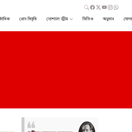
্জাতিক
প্রেস বিবৃতি
সোশ্যাল স্ট্রীম
ভিডিও
অনুদান
যোগ