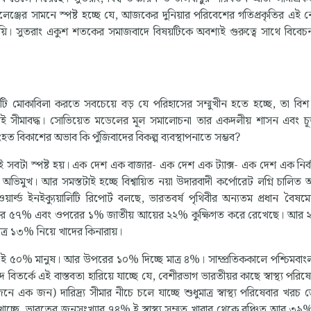
 চ্যালেঞ্জের সামনে স্পষ্ট হচ্ছে যে, আজকের দুনিয়ার পরিবেশের গতিপ্রকৃতির এই
দায়ি। সুতরাং একুশ শতকের সমাজবাদে বিষয়টিকে অবশ্যই গুরুত্বে সাথে বিবে
টি মোকাবিলা করতে সবচেয়ে বড় যে পরিহাসের সম্মুখীন হতে হচ্ছে, তা ব
েষণেই সীমাবদ্ধ। সোভিয়েত মডেলের মূল সমালোচনা তার একদলীয় শাসন এবং চূড়
সুসংহত বিকাশের অভাব কি পুঁজিবাদের বিকল্প ব্যবস্থাপনাতে সম্ভব?
টা স্পষ্ট হয়। এক দেশ এক বাজার- এক দেশ এক ট্যাক্স- এক দেশ এক নির্
র অভিমুখ। আর সমস্তটাই হচ্ছে বিশ্বায়িত নয়া উদারবাদী কর্পোরেট লগ্নি চালিত
ার্ল্ড ইনইক্যুয়ালিটি রিপোর্ট বলছে, ভারতবর্ষ পৃথিবীর অন্যতম প্রধান বৈষম্
আয়ের ৫৭% এবং ওপরের ১% জাতীয় আয়ের ২২% কুক্ষিগত করে রেখেছে। আর 
ত্র ১৩% নিয়ে খাদের কিনারায়।
০% মানুষ। আর উপরের ১০% দিচ্ছে মাত্র ৪%। সাম্প্রতিককালে পশ্চিমবাংলায় স
দ বিতর্কে এই বাস্তবতা হারিয়ে যাচ্ছে যে, বেশীরভাগ ভারতীয়র কাছে স্বাস্থ্য পরি
নে এক জন) দারিদ্র্য সীমার নীচে চলে যাচ্ছে শুধুমাত্র স্বাস্থ্য পরিষেবার খর
দেখাচ্ছে, ভারতের জনসংখ্যার ৭৪% ই স্বাস্থ্য সম্মত খাবার থেকে বঞ্চিত আর ৩৯%