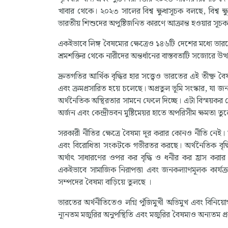
খাবার থেকে। ২০২৩ সালের বিশ্ব ক্ষুধাসূচক বলছে, বিশ্ব ক্ষ
ভারতীয় শিশুদের অপুষ্টিজনিত কারণে আক্রান্ত হওয়ার সূচক 
একইভাবে লিঙ্গ বৈষম্যের ক্ষেত্রেও ১৪৬টি দেশের মধ্যে ভার
শ্রমশক্তির থেকে নারীদের অন্তর্ধানের বাস্তবতাটি সজোরে উত
দ্রুতগতির আর্থিক বৃদ্ধির হার সত্ত্বেও ভারতের এই তীক্ষ্ণ ব
এবং ক্রমপ্রসারিত হয়ে চলেছে। অপ্রতুল ভূমি সংস্কার, যা জ
অর্থনৈতিক অস্থিরতার সামনে ফেলে দিচ্ছে। এটা বিস্ময়কর যে, 
অর্জন এবং কেন্দ্রীভবন মুষ্টিমেয়র হাতে অপরিসীম ক্ষমতা তুলে
সরকারী নীতির ক্ষেত্রে বৈষম্য দূর করার কোনও নীতি নেই। 
এবং বিরোধিতা সংকটকে গভীরতর করছে। অর্থনৈতিক বৃদ্ধি এ
অর্থাৎ সাধারণের ওপর কর বৃদ্ধি ও ধনীর কর হ্রাস করার ব
একইভাবে সামাজিক নিরাপত্তা এবং জনকল্যাণমূলক কার্যক্র
সম্পদের বৈষম্য বাড়িয়ে তুলছে ।
ভারতের অর্থনীতিতেও লগ্নি পুঁজিমুখী অভিমুখ এবং বিনিয়োগ
ন্যূনতম মজুরির অনুপস্থিতি এবং মজুরির বৈষম্যও অন্যতম প্রধা