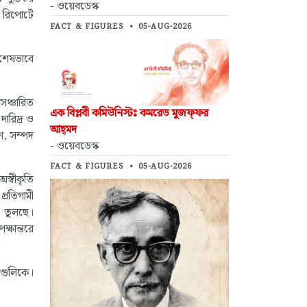
- ওয়েবডেস্ক
 রিপোর্টে
FACT & FIGURES
•
05-AUG-2026
বিশেষভাবে
 সঞ্চারিত
এক বিপ্লবী কমিউনিস্টঃ কমরেড মুজফ্‌ফর
দারিদ্র ও
আহ্‌মদ
ষণ, সম্পদ
- ওয়েবডেস্ক
FACT & FIGURES
•
05-AUG-2026
স্বীকৃতি
্রতিগামী
ে তুলছে।
্ষান্তরে
রগুলিকে।