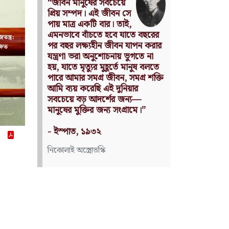
Nothing can have value
without being an object of
utility.
Source: Das Kapital
(Volume I, Chapter 1)
কার্ল মার্কস