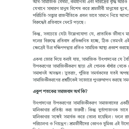
আর্থ-সামাজিক বৈষম্য, কর্মহীনতা এবং দারিদ্রের বৃদ্ধি আর
যেখানে সাধারণ মানুষ বিশেষ করে শ্রমজীবী মানুষের দুঃখ, 
পরিচিতি-সত্ত্বার রাজনীতিকে প্রবল ভাবে সামনে নিয়ে আসছে।
বিরুদ্ধেই প্রতিবাদে ফেটে পড়ছে।
কিন্তু, সবচেয়ে যেটা উল্লেখযোগ্য যে, প্রাত্যহিক জীবন
দলের বিরুদ্ধে প্রতিবাদ প্রতিধ্বনিত হচ্ছে, ঠিক তেমনই 
ক্ষেত্রেই উগ্র দক্ষিণপন্থার প্রতিও সাময়িক আস্থা প্রকাশ কর
একথা জোর দিয়ে বলাই যায়, সামাজিক উৎপাদনের যে বৈশিষ্ট
উপকরণের সামাজিকীকরণ ছাড়া এই গোলক ধাঁধাঁর থেকে
সমাধানই অসম্ভব। সুতরাং, পুঁজির সমর্থকদের যতই অপছন
সামাজিকীকরণের প্রশ্নটিকেই সজোরে পুনরুত্থাপন করছে সমক
একুশ শতকের সমাজবাদ অর্থ কি?
উৎপাদনের উপকরণের সামাজিকীকরণ সমাজবাদের একটি অলঙ্
মালিকানার প্রতিষ্ঠা করা জরুরী। কিন্তু দুর্ভাগ্যজন
মালিকানার সঙ্গেই সমার্থক করে তোলা হয়েছিল। ফলে রাষ্ট্
পরিচালনা ও নিয়ন্ত্রণ। শ্রমজীবীদের কোনও ভূমিকা এই উদ্