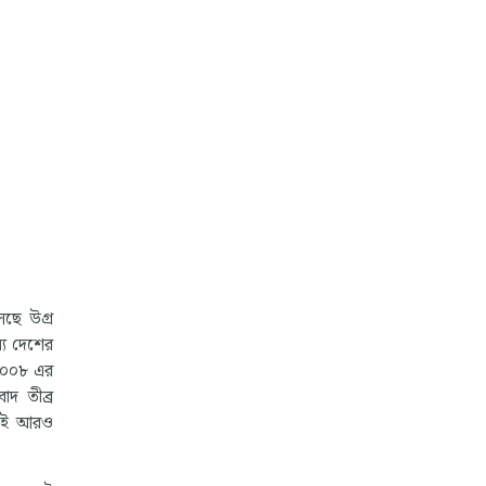
েছে উগ্র
ন্য দেশের
 ২০০৮ এর
াদ তীব্র
িয়াই আরও