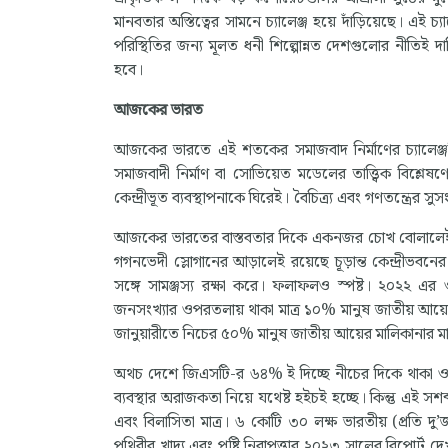
মানবতার অস্তিত্বের সামনে চ্যালেঞ্জ হয়ে দাঁড়িয়েছে। এই
পরিস্থিতির জন্য মূলত ধনী শিল্পোন্নত দেশগুলোর নীতিই 
হবে।
আজকের ভারত
আজকের ভারতে এই শতকের সমাজবাদ নির্মাণের চ্যালেঞ্জ
সমাজবাদী নির্মাণ বা সোভিয়েত মডেলের তাত্ত্বিক বিশ্ল
কেন্দ্রীভূত ব্যবস্থাপনাকে ঘিরেই। বৈচিত্র্য এবং গণতন্ত্রের 
আজকের ভারতের বাস্তবতার দিকে একনজর চোখ বোলালেই সব
গগনভেদী স্লোগানের আড়ালেই রয়েছে চূড়ান্ত কেন্দ্রীভবনে
সঙ্গে সামঞ্জস্য রক্ষা করে। ফলাফলও স্পষ্ট। ২০২২ এর ওয়
জনসংখ্যার ওপরতলায় থাকা মাত্র ১০% মানুষ জাতীয় 
জানুয়ারীতে নিচের ৫০% মানুষ জাতীয় আয়ের মালিকানার মা
অথচ দেশে জিএসটি-র ৬৪% ই দিচ্ছে নীচের দিকে থাকা ওই ৫
ব্যবস্থার অরাজকতা নিয়ে যথেষ্ট হইচই হচ্ছে। কিন্তু এই সশব্
এবং বিলাসিতা মাত্র। ৬ কোটি ৩০ লক্ষ ভারতীয় (প্রতি দু’জ
পৃথিবীর খাদ্য এবং পুষ্টি নিরাপত্তার ২০২৩ সালের রিপোর্ট 