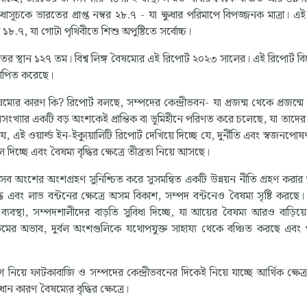
ুধাসূচকে ভারতের প্রাপ্ত নম্বর ২৮.৭ - যা ক্ষুধার পরিমাপে বিপজ্জনক মাত্রা। এই
১৮.৭, যা গোটা পৃথিবীতে শিশু অপুষ্টিতে সর্বোচ্চ।
তের স্থান ১২৭ তম। বিশ্ব লিঙ্গ বৈষম্যের এই রিপোর্ট ২০২৩ সালের। এই রিপোর্ট 
্থাপিত করেছে।
ৈষম্যের কারণ কি? রিপোর্ট বলছে, সম্পদের কেন্দ্রীভবন- যা প্রজন্ম থেকে প্রজন্মে
নসংখ্যার একটি বড় অংশকেই প্রান্তিক বা ভূমিহীনে পরিণত করে চলেছে, যা তাদের 
এই ওয়ার্ল্ড ইন-ইক্যুয়ালিটি রিপোর্ট দেখিয়ে দিচ্ছে যে, দুর্নীতি এবং স্বজনপো
 দিচ্ছে এবং বৈষম্য বৃদ্ধির ক্ষেত্রে তীব্রতা নিয়ে আসছে।
সব অংশের অংশগ্রহণ সুনিশ্চিত করে সুসমন্বিত একটি উন্নয়ন নীতি গ্রহণ করার অ
বং লাভ বন্টনের ক্ষেত্রে অসম বিকাশ, সম্পদ বন্টনেও বৈষম্য সৃষ্টি করছে। প
্যবস্থা, সম্পদশালীদের বাড়তি সুবিধা দিচ্ছে, যা আয়ের বৈষম্য আরও বাড়িয়
মের অভাব, দুর্বল অংশগুলিকে যথোপযুক্ত সাহায্য থেকে বঞ্চিত করছে এবং পক
 নিয়ে ফাটকাবাজি ও সম্পদের কেন্দ্রীভবনের দিকেই নিয়ে যাচ্ছে আর্থিক ক্ষেত্
ন কারণ বৈষম্যের বৃদ্ধির ক্ষেত্রে।