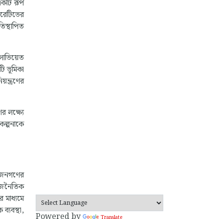
একটি রূপ
পারেটিভের
তিস্থাপিত
সোভিয়েত
ি ভূমিকা
়ন্ত্রণের
র লক্ষ্যে
কল্পনাকে
। জনগণের
রাজনৈতিক
র মাধ্যমে
ব্যবস্থা,
Powered by
Translate