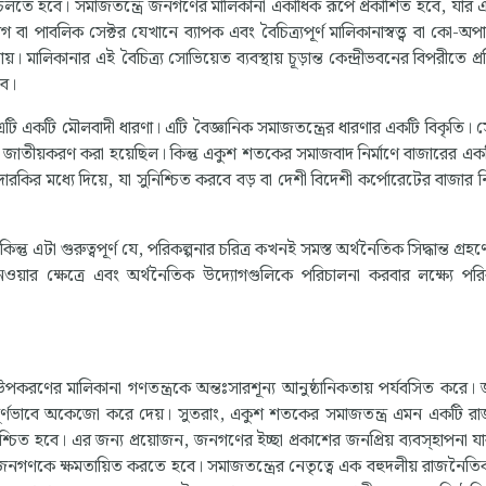
ে চলতে হবে। সমাজতন্ত্রে জনগণের মালিকানা একাধিক রূপে প্রকাশিত হবে, যার 
্যোগ বা পাবলিক সেক্টর যেখানে ব্যাপক এবং বৈচিত্র্যপূর্ণ মালিকানাস্বত্ত্ব বা কো-অ
়। মালিকানার এই বৈচিত্র্য সোভিয়েত ব্যবস্থায় চূড়ান্ত কেন্দ্রীভবনের বিপরীতে প্র
বে।
ি একটি মৌলবাদী ধারণা। এটি বৈজ্ঞানিক সমাজতন্ত্রের ধারণার একটি বিকৃতি। 
রও জাতীয়করণ করা হয়েছিল। কিন্তু একুশ শতকের সমাজবাদ নির্মাণে বাজারের একট
তদারকির মধ্যে দিয়ে, যা সুনিশ্চিত করবে বড় বা দেশী বিদেশী কর্পোরেটের বাজার নিয
ু এটা গুরুত্বপূর্ণ যে, পরিকল্পনার চরিত্র কখনই সমস্ত অর্থনৈতিক সিদ্ধান্ত গ্রহণে
 নেওয়ার ক্ষেত্রে এবং অর্থনৈতিক উদ্যোগগুলিকে পরিচালনা করবার লক্ষ্যে পরি
 উপকরণের মালিকানা গণতন্ত্রকে অন্তঃসারশূন্য আনুষ্ঠানিকতায় পর্যবসিত করে
সম্পূর্ণভাবে অকেজো করে দেয়। সুতরাং, একুশ শতকের সমাজতন্ত্র এমন একটি 
্চিত হবে। এর জন্য প্রয়োজন, জনগণের ইচ্ছা প্রকাশের জনপ্রিয় ব্যবস্হাপনা যা
্রেও জনগণকে ক্ষমতায়িত করতে হবে। সমাজতন্ত্রের নেতৃত্বে এক বহুদলীয় রাজনৈতিক 