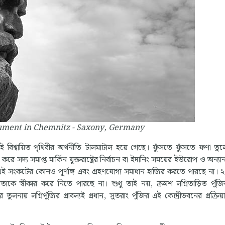
ment in Chemnitz - Saxony, Germany
িশ্বায়িত পৃথিবীর অর্থনীতি টালমাটাল হয়ে গেছে। ফুঁসতে ফুঁসতে ফণা তুল
করে সদ্য সমাপ্ত মার্কিন যুক্তরাষ্ট্রের নির্বাচন বা ইদানিং সময়ের ইউরোপ ও অন্যা
দ এই সংকটের কোনও পূর্ণাঙ্গ এবং গ্রহণযোগ্য সমাধান হাজির করতে পারছে না।
বতাকে স্বীকার করে নিতে পারছে না। শুধু তাই নয়, ক্রমশ লগ্নিতাড়িত পুঁজিব
ের তুলনায় লগ্নিপুঁজির প্রাবল্যই প্রধান, সুতরাং পুঁজির এই কেন্দ্রীভবনের প্রক্র