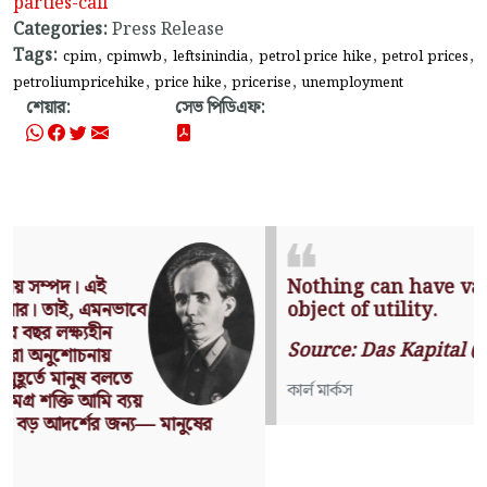
parties-call
Categories:
Press Release
Tags:
,
,
,
,
,
cpim
cpimwb
leftsinindia
petrol price hike
petrol prices
,
,
,
petroliumpricehike
price hike
pricerise
unemployment
শেয়ার:
সেভ পিডিএফ:
Nothing can have value without being an
object of utility.
Source: Das Kapital (Volume I, Chapter 1)
কার্ল মার্কস